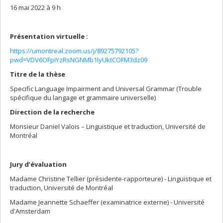
16 mai 2022 à 9 h
Présentation virtuelle :
https://umontreal.zoom.us/j/89275792105?
pwd=VDV6OFpiYzRsNGNMb1lyUktCOFM3dz09
Titre de la thèse
Specific Language Impairment and Universal Grammar (Trouble
spécifique du langage et grammaire universelle)
Direction de la recherche
Monsieur Daniel Valois – Linguistique et traduction, Université de
Montréal
Jury d’évaluation
Madame Christine Tellier (présidente-rapporteure) - Linguistique et
traduction, Université de Montréal
Madame Jeannette Schaeffer (examinatrice externe) - Université
d'Amsterdam