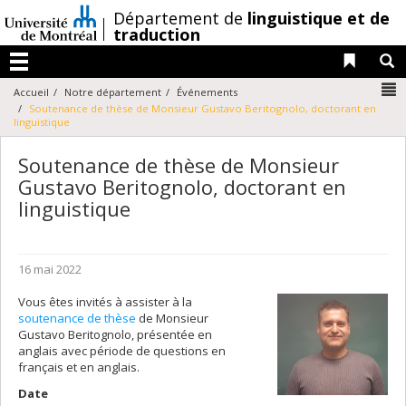
Passer
/
Département de
linguistique et de
au
traduction
contenu
Liens 
R
Menu
N
Accueil
Notre département
Événements
Soutenance de thèse de Monsieur Gustavo Beritognolo, doctorant en
linguistique
Soutenance de thèse de Monsieur
Gustavo Beritognolo, doctorant en
linguistique
16 mai 2022
Vous êtes invités à assister à la
soutenance de thèse
de Monsieur
Gustavo Beritognolo, présentée en
anglais avec période de questions en
français et en anglais.
Date