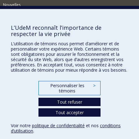
Nouvelles
Activités
Comment soutenir le Département?
L’UdeM reconnaît l’importance de
respecter la vie privée
BESOIN D'AIDE?
L’utilisation de témoins nous permet d’améliorer et de
Plan du site
personnaliser votre expérience Web. Certains témoins
Signaler une erreur
sont obligatoires pour assurer le fonctionnement et la
sécurité du site Web, alors que d’autres enregistrent vos
Accessibilité
préférences. En acceptant tout, vous consentez à notre
utilisation de témoins pour mieux répondre à vos besoins.
FACULTÉ DES ARTS ET DES SCIENCES
Nos départements et écoles
Personnaliser les
>
témoins
Nos centres d'études
Tout refuser
Nos programmes et cours
Tout accepter
Confidentialité
Voir notre
politique de confidentialité
et nos
conditions
Conditions d’utilisation
d’utilisation
.
Paramètres des témoins