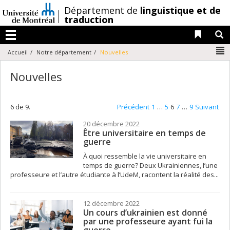
Passer
/
Département de
linguistique et de
au
traduction
contenu
Liens 
R
Menu
N
Accueil
Notre département
Nouvelles
Nouvelles
6 de 9.
Précédent
1
…
5
6
7
…
9
Suivant
20 décembre 2022
Être universitaire en temps de
guerre
À quoi ressemble la vie universitaire en
temps de guerre? Deux Ukrainiennes, l’une
professeure et l’autre étudiante à l’UdeM, racontent la réalité des...
12 décembre 2022
Un cours d’ukrainien est donné
par une professeure ayant fui la