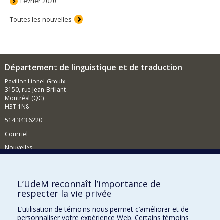
Février 2020
Toutes les nouvelles
Département de linguistique et de traduction
Pavillon Lionel-Groulx
3150, rue Jean-Brillant
Montréal (QC)
H3T 1N8
514.343.6220
Courriel
Nouvelles
Activités
Comment soutenir le Département?
L’UdeM reconnaît l’importance de
respecter la vie privée
BESOIN D'AIDE?
L’utilisation de témoins nous permet d’améliorer et de
Plan du site
personnaliser votre expérience Web. Certains témoins