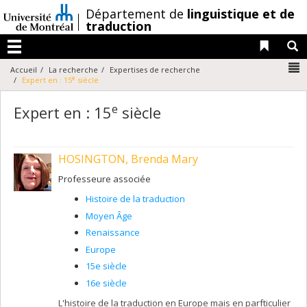
Passer
/
Département de
linguistique et de
au
traduction
contenu
Liens 
R
Menu
N
Accueil
La recherche
Expertises de recherche
e
Expert en : 15
siècle
e
Expert en : 15
siècle
HOSINGTON, Brenda Mary
Professeure associée
Histoire de la traduction
Moyen Âge
Renaissance
Europe
15e siècle
16e siècle
L'histoire de la traduction en Europe mais en parfticulier