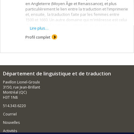
en Angleterre (Moyen Âge et Renaissance), et plus
particulièrement le lien entre la traduction et l'imprimerie
et, ensuite, la traduction faite par les femmes entre
1500 et 1660. Un autre domaine qui m'intéresse est celui
des études néo-latines, surtout en ce qui concerne
Lire plus…
d'une part la traduction et d'autre part les écrivaines.
Profil complet
Département de linguistique et de traduction
Pavillon Lionel-Groulx
3150, rue Jean-Brillant
Montréal (QC)
H3T 1N8
514.343.6220
Courriel
Nouvelles
Activités