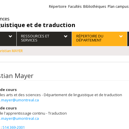
Liens
Répertoire
Facultés
Bibliothèques
Plan campus
externes
ences
guistique et de traduction
RESSOURCES ET
RÉPERTOIRE DU
SERVICES
DÉPARTEMENT
hristian MAYER
stian Mayer
de cours
des arts et des sciences - Département de linguistique et de traduction
an.mayer@umontreal.ca
de cours
de l'apprentissage continu - Traduction
an.mayer@umontreal.ca
 :
514 369-2001