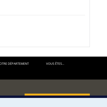
OTRE DÉPARTEMENT
VOUS ÊTES...
FACULTÉ DES ARTS ET DES SCIENCES
Nos départements et écoles