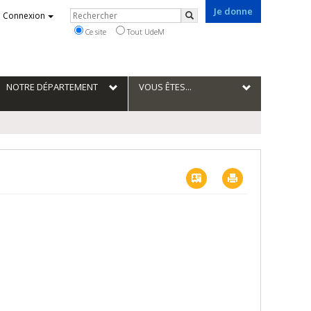
Je donne
Rechercher
Connexion
Rechercher
Ce site
Tout UdeM
NOTRE DÉPARTEMENT
VOUS ÊTES...
Vcard
Imprimer