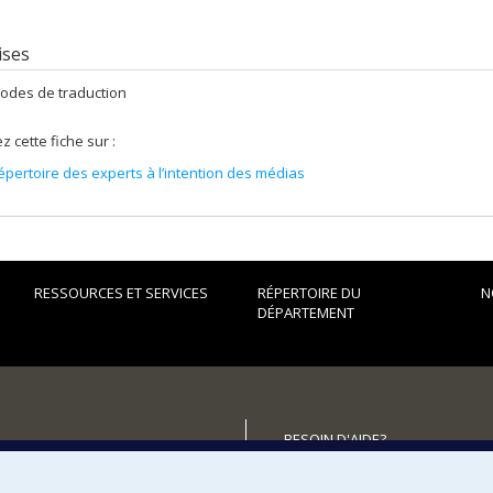
ises
odes de traduction
z cette fiche sur :
épertoire des experts à l’intention des médias
RESSOURCES ET SERVICES
RÉPERTOIRE DU
N
DÉPARTEMENT
BESOIN D'AIDE?
Plan du site