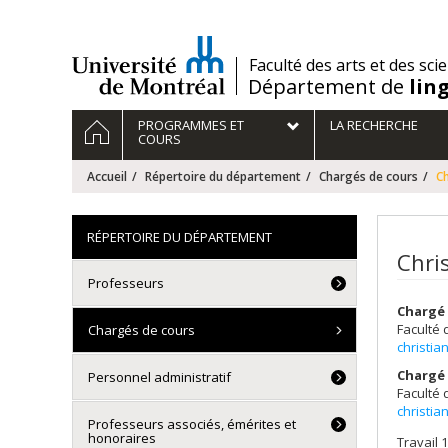
Passer
au
contenu
/
Faculté des arts et des sci
Département de
lin
Navigation
ACCUEIL
PROGRAMMES ET
LA RECHERCHE
principale
COURS
Accueil
Répertoire du département
Chargés de cours
C
RÉPERTOIRE DU DÉPARTEMENT
Chri
Professeurs
Chargé 
Faculté 
Chargés de cours
christi
Chargé 
Personnel administratif
Faculté 
christi
Professeurs associés, émérites et
honoraires
Travail 1