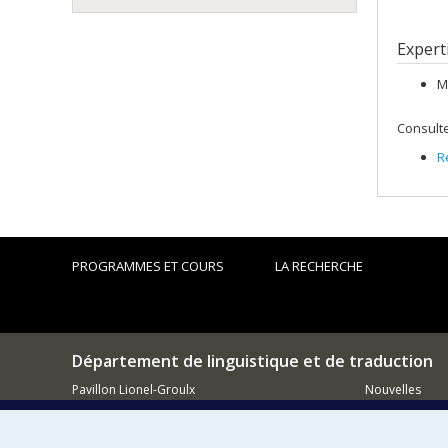
Expert
M
Consulte
R
PROGRAMMES ET COURS
LA RECHERCHE
Département de linguistique et de traduction
Pavillon Lionel-Groulx
Nouvelles
3150, rue Jean-Brillant
Activités
Montréal (QC)
H3T 1N8