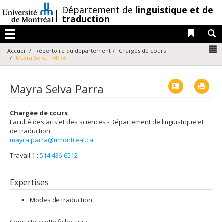
Passer
/
Département de
linguistique et de
au
traduction
contenu
Liens 
R
Menu
N
Accueil
Répertoire du département
Chargés de cours
Mayra Selva PARRA
Vcard
Imp
Mayra Selva Parra
Chargée de cours
Faculté des arts et des sciences - Département de linguistique et
de traduction
mayra.parra@umontreal.ca
Travail 1 :
514 486-6512
Expertises
Modes de traduction
Consultez cette fiche sur :