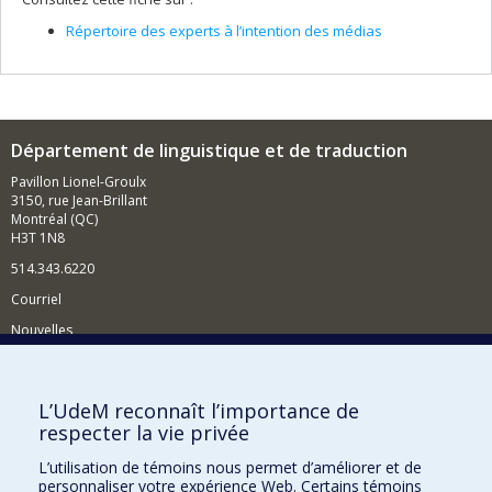
Répertoire des experts à l’intention des médias
Département de linguistique et de traduction
Pavillon Lionel-Groulx
3150, rue Jean-Brillant
Montréal (QC)
H3T 1N8
514.343.6220
Courriel
Nouvelles
Activités
Comment soutenir le Département?
L’UdeM reconnaît l’importance de
respecter la vie privée
BESOIN D'AIDE?
L’utilisation de témoins nous permet d’améliorer et de
Plan du site
personnaliser votre expérience Web. Certains témoins