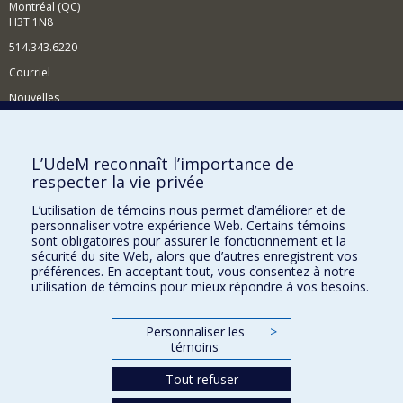
Montréal (QC)
H3T 1N8
514.343.6220
Courriel
Nouvelles
Activités
Comment soutenir le Département?
L’UdeM reconnaît l’importance de
respecter la vie privée
BESOIN D'AIDE?
L’utilisation de témoins nous permet d’améliorer et de
Plan du site
personnaliser votre expérience Web. Certains témoins
Signaler une erreur
sont obligatoires pour assurer le fonctionnement et la
sécurité du site Web, alors que d’autres enregistrent vos
Accessibilité
préférences. En acceptant tout, vous consentez à notre
utilisation de témoins pour mieux répondre à vos besoins.
FACULTÉ DES ARTS ET DES SCIENCES
Nos départements et écoles
Personnaliser les
>
témoins
Nos centres d'études
Tout refuser
Nos programmes et cours