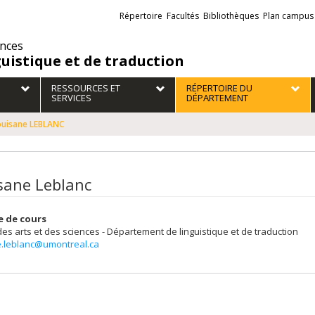
Liens
Répertoire
Facultés
Bibliothèques
Plan campus
externes
ences
guistique et de traduction
RESSOURCES ET
RÉPERTOIRE DU
SERVICES
DÉPARTEMENT
ouisane LEBLANC
sane Leblanc
e de cours
des arts et des sciences - Département de linguistique et de traduction
e.leblanc@umontreal.ca