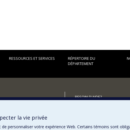
RESSOURCES ET SERVICES
RÉPERTOIRE DU
N
DÉPARTEMENT
BESOIN D'AIDE?
Plan du site
utenir le Département?
Signaler une erreur
ecter la vie privée
Accessibilité
t de personnaliser votre expérience Web. Certains témoins sont oblig