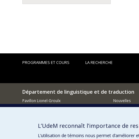
PROGRAMMES ET COURS
LA RECHERCHE
Département de linguistique et de traduction
Pavillon Lionel-Groulx
Nouvelles
3150, rue Jean-Brillant
Activités
Montréal (QC)
H3T 1N8
Comment so
L’UdeM reconnaît l’importance de resp
514.343.6220
Courriel
L’utilisation de témoins nous permet d’améliorer e