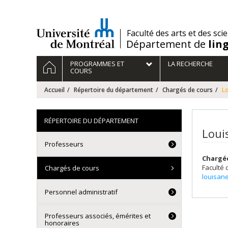
Passer
au
contenu
/
Faculté des arts et des sci
Département de
lin
Navigation
ACCUEIL
PROGRAMMES ET
LA RECHERCHE
principale
COURS
Accueil
Répertoire du département
Chargés de cours
L
RÉPERTOIRE DU DÉPARTEMENT
Loui
Professeurs
Chargé
Faculté 
Chargés de cours
louisan
Personnel administratif
Professeurs associés, émérites et
honoraires