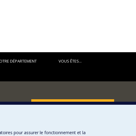
OTRE DÉPARTEMENT
VOUS ÊTES...
FACULTÉ DES ARTS ET DES SCIENCES
Nos départements et écoles
Nos centres d'études
atoires pour assurer le fonctionnement et la
Nos programmes et cours