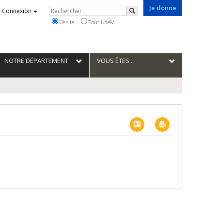
Je donne
Rechercher
Connexion
Rechercher
Ce site
Tout UdeM
NOTRE DÉPARTEMENT
VOUS ÊTES...
Vcard
Imprimer