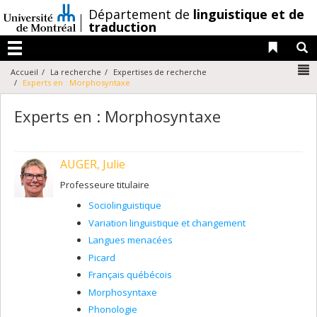
Passer
/
Département de
linguistique et de
au
traduction
contenu
Liens 
R
Menu
N
Accueil
La recherche
Expertises de recherche
Experts en : Morphosyntaxe
Experts en : Morphosyntaxe
AUGER, Julie
Professeure titulaire
Sociolinguistique
Variation linguistique et changement
Langues menacées
Picard
Français québécois
Morphosyntaxe
Phonologie