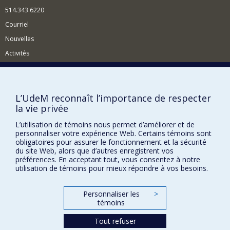
514.343.6220
Courriel
Nouvelles
Activités
Comment soutenir le Département?
BESOIN D'AIDE?
L’UdeM reconnaît l’importance de respecter
Plan du site
la vie privée
Signaler une erreur
L’utilisation de témoins nous permet d’améliorer et de
Accessibilité
personnaliser votre expérience Web. Certains témoins sont
obligatoires pour assurer le fonctionnement et la sécurité
du site Web, alors que d’autres enregistrent vos
FACULTÉ DES ARTS ET DES SCIENCES
préférences. En acceptant tout, vous consentez à notre
utilisation de témoins pour mieux répondre à vos besoins.
Nos départements et écoles
Nos centres d'études
Personnaliser les
>
Nos programmes et cours
témoins
Tout refuser