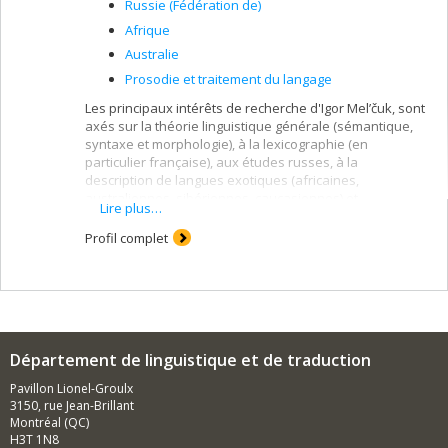
Russie (Fédération de)
Afrique
Australie
Prosodie et traitement du langage
Les principaux intérêts de recherche d'Igor Mel’čuk, sont
axés sur la théorie linguistique générale (sémantique,
syntaxe et morphologie), à la lexicographie (en
particulier française), aux études russes, à la
description de langues exotiques (africaines,
australiennes, sibériennes, caucasiennes) et
Lire plus…
au traitement du langage naturel en intelligence
artificielle.
Profil complet
Il est plus particulièrement connu pour son
développement de la Théorie Sens-Texte.
Département de linguistique et de traduction
Pavillon Lionel-Groulx
3150, rue Jean-Brillant
Montréal (QC)
H3T 1N8