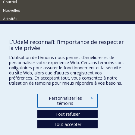
Courriel
Nouvelles
Activités
Comment soutenir le Département?
BESOIN D'AIDE?
L’UdeM reconnaît l’importance de respecter
la vie privée
Plan du site
Signaler une erreur
L’utilisation de témoins nous permet d’améliorer et de
personnaliser votre expérience Web. Certains témoins sont
Accessibilité
obligatoires pour assurer le fonctionnement et la sécurité
du site Web, alors que d’autres enregistrent vos
FACULTÉ DES ARTS ET DES SCIENCES
préférences. En acceptant tout, vous consentez à notre
utilisation de témoins pour mieux répondre à vos besoins.
Nos départements et écoles
Nos centres d'études
Personnaliser les
>
témoins
Nos programmes et cours
Tout refuser
Tout accepter
Confidentialité
Conditions d’utilisation