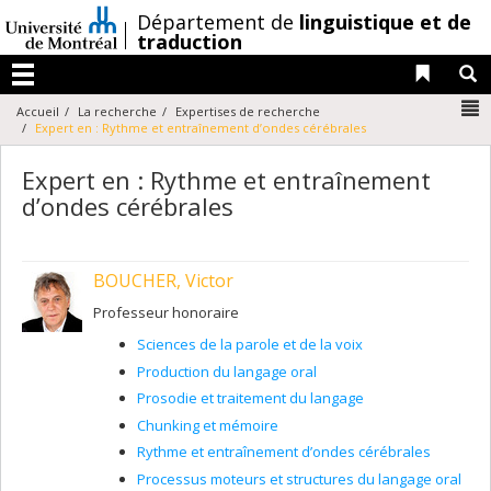
Passer
/
Département de
linguistique et de
au
traduction
contenu
Liens 
R
Menu
N
Accueil
La recherche
Expertises de recherche
Expert en : Rythme et entraînement d’ondes cérébrales
Expert en : Rythme et entraînement
d’ondes cérébrales
BOUCHER, Victor
Professeur honoraire
Sciences de la parole et de la voix
Production du langage oral
Prosodie et traitement du langage
Chunking et mémoire
Rythme et entraînement d’ondes cérébrales
Processus moteurs et structures du langage oral