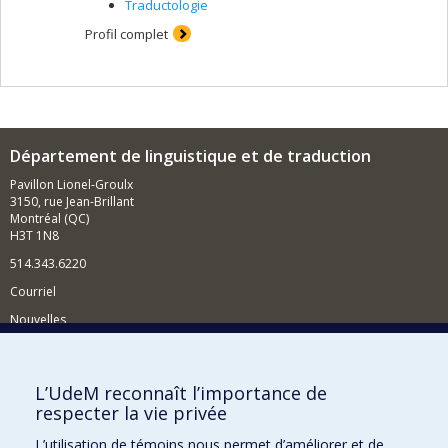
Traductologie
Profil complet
Département de linguistique et de traduction
Pavillon Lionel-Groulx
3150, rue Jean-Brillant
Montréal (QC)
H3T 1N8
514.343.6220
Courriel
Nouvelles
Activités
Comment soutenir le Département?
L’UdeM reconnaît l’importance de
respecter la vie privée
BESOIN D'AIDE?
L’utilisation de témoins nous permet d’améliorer et de
Plan du site