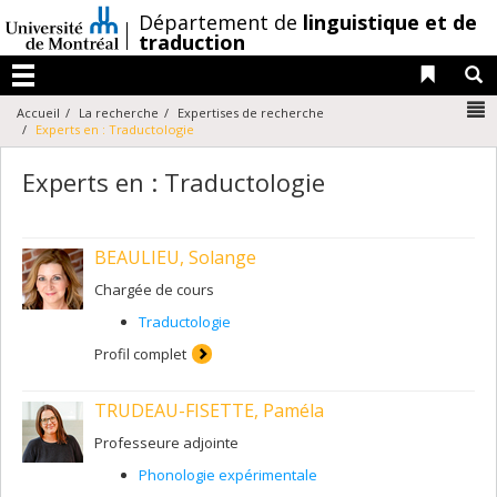
Passer
/
Département de
linguistique et de
au
traduction
contenu
Liens 
R
Menu
N
Accueil
La recherche
Expertises de recherche
Experts en : Traductologie
Experts en : Traductologie
BEAULIEU, Solange
Chargée de cours
Traductologie
Profil complet
TRUDEAU-FISETTE, Paméla
Professeure adjointe
Phonologie expérimentale