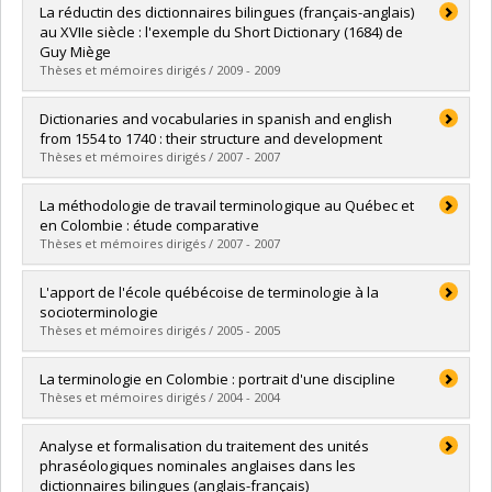
Diplômé(e) :
Ballarin, Sophie
La réductin des dictionnaires bilingues (français-anglais)
Cycle :
Doctorat
au XVIIe siècle : l'exemple du Short Dictionary (1684) de
Diplôme obtenu :
Ph. D.
Guy Miège
Lien vers le document dans Papyrus
Thèses et mémoires dirigés / 2009 - 2009
Diplômé(e) :
Larochelle, Karène
Dictionaries and vocabularies in spanish and english
Cycle :
Maîtrise
from 1554 to 1740 : their structure and development
Diplôme obtenu :
M.A.
Thèses et mémoires dirigés / 2007 - 2007
Lien vers le document dans Papyrus
Diplômé(e) :
Fernández Urdaneta, Heberto H.
La méthodologie de travail terminologique au Québec et
Cycle :
Doctorat
en Colombie : étude comparative
Diplôme obtenu :
Ph. D.
Thèses et mémoires dirigés / 2007 - 2007
Lien vers le document dans Papyrus
Diplômé(e) :
Díaz Valencia, Adriana Lucía
L'apport de l'école québécoise de terminologie à la
Cycle :
Maîtrise
socioterminologie
Diplôme obtenu :
M.A.
Thèses et mémoires dirigés / 2005 - 2005
Lien vers le document dans Papyrus
Diplômé(e) :
Gagnon, Marleine
La terminologie en Colombie : portrait d'une discipline
Cycle :
Maîtrise
Thèses et mémoires dirigés / 2004 - 2004
Diplôme obtenu :
M.A.
Lien vers le document dans Papyrus
Diplômé(e) :
Castrillón Cardona, Elvia Rosa
Analyse et formalisation du traitement des unités
Cycle :
Maîtrise
phraséologiques nominales anglaises dans les
Diplôme obtenu :
M.A.
dictionnaires bilingues (anglais-français)