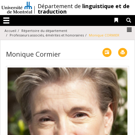
Passer
/
Département de
linguistique et de
au
traduction
contenu
Liens 
R
Menu
N
Accueil
Répertoire du département
Professeurs associés, émérites et honoraires
Monique CORMIER
Vcard
Imp
Monique Cormier