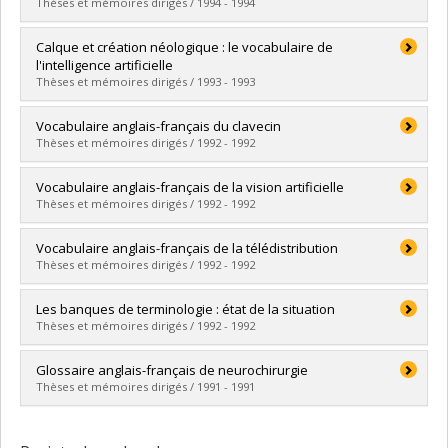
Diplôme obtenu :
M.A.
Thèses et mémoires dirigés / 1994 - 1994
Lien vers le document dans Papyrus
Diplômé(e) :
Walton, Caroline
Calque et création néologique : le vocabulaire de
Cycle :
Maîtrise
l'intelligence artificielle
Diplôme obtenu :
M.A.
Thèses et mémoires dirigés / 1993 - 1993
Lien vers le document dans Papyrus
Diplômé(e) :
Fiola, Marco A.
Vocabulaire anglais-français du clavecin
Cycle :
Maîtrise
Thèses et mémoires dirigés / 1992 - 1992
Diplôme obtenu :
M.A.
Lien vers le document dans Papyrus
Diplômé(e) :
Brunette, Louise
Vocabulaire anglais-français de la vision artificielle
Cycle :
Maîtrise
Thèses et mémoires dirigés / 1992 - 1992
Diplôme obtenu :
M.A.
Lien vers le document dans Papyrus
Diplômé(e) :
Poisson, Carole
Vocabulaire anglais-français de la télédistribution
Cycle :
Maîtrise
Thèses et mémoires dirigés / 1992 - 1992
Diplôme obtenu :
M.A.
Lien vers le document dans Papyrus
Diplômé(e) :
Gaudreault, Brigitte
Les banques de terminologie : état de la situation
Cycle :
Maîtrise
Thèses et mémoires dirigés / 1992 - 1992
Diplôme obtenu :
M.A.
Lien vers le document dans Papyrus
Diplômé(e) :
Gagnon, René
Glossaire anglais-français de neurochirurgie
Cycle :
Maîtrise
Thèses et mémoires dirigés / 1991 - 1991
Diplôme obtenu :
M.A.
Lien vers le document dans Papyrus
Diplômé(e) :
Valiquette, Michèle
Cycle :
Maîtrise