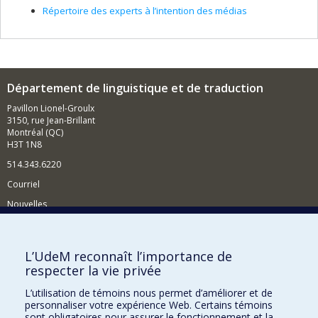
Répertoire des experts à l’intention des médias
Département de linguistique et de traduction
Pavillon Lionel-Groulx
3150, rue Jean-Brillant
Montréal (QC)
H3T 1N8
514.343.6220
Courriel
Nouvelles
Activités
Comment soutenir le Département?
L’UdeM reconnaît l’importance de
respecter la vie privée
BESOIN D'AIDE?
L’utilisation de témoins nous permet d’améliorer et de
Plan du site
personnaliser votre expérience Web. Certains témoins
Signaler une erreur
sont obligatoires pour assurer le fonctionnement et la