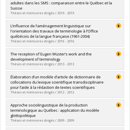
adultes dans les SMS : comparaison entre le Québec et la
Suisse
Thèses et mémoires dirigés / 2019 - 2019
Diplômé(e) :
Forest, Carolyne
L’influence de l’aménagement linguistique sur
Cycle :
Maîtrise
l'orientation des travaux de terminologie à l’Office
Diplôme obtenu :
M.A.
québécois de la langue française (1961-2004)
Lien vers le document dans Papyrus
Thèses et mémoires dirigés / 2016 - 2016
Diplômé(e) :
Poisson, Carole
The reception of Eugen Wüster’s work and the
Cycle :
Doctorat
development of terminology
Diplôme obtenu :
Ph. D.
Thèses et mémoires dirigés / 2013 - 2013
Lien vers le document dans Papyrus
Diplômé(e) :
Campo, Ángela
Élaboration d’un modèle d’article de dictionnaire de
Cycle :
Doctorat
collocations du lexique scientifique transdisciplinaire
Diplôme obtenu :
Ph. D.
pour l’aide à la rédaction de textes scientifiques
Lien vers le document dans Papyrus
Thèses et mémoires dirigés / 2012 - 2012
Diplômé(e) :
Pouliot, Karine
Approche sociolinguistique de la production
Cycle :
Maîtrise
terminologique au Québec : application du modèle
Diplôme obtenu :
M.A.
glottopolitique
Lien vers le document dans Papyrus
Thèses et mémoires dirigés / 2009 - 2009