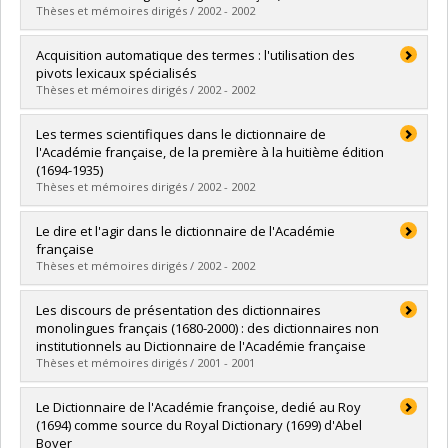
Lien vers le document dans Papyrus
Thèses et mémoires dirigés / 2002 - 2002
Diplômé(e) :
Poirier, Éric
Acquisition automatique des termes : l'utilisation des
Cycle :
Doctorat
pivots lexicaux spécialisés
Diplôme obtenu :
Ph. D.
Thèses et mémoires dirigés / 2002 - 2002
Lien vers le document dans Papyrus
Diplômé(e) :
Drouin, Patrick
Les termes scientifiques dans le dictionnaire de
Cycle :
Doctorat
l'Académie française, de la première à la huitième édition
Diplôme obtenu :
Ph. D.
(1694-1935)
Lien vers le document dans Papyrus
Thèses et mémoires dirigés / 2002 - 2002
Diplômé(e) :
Rouleau, Anne
Le dire et l'agir dans le dictionnaire de l'Académie
Cycle :
Maîtrise
française
Diplôme obtenu :
M.A.
Thèses et mémoires dirigés / 2002 - 2002
Lien vers le document dans Papyrus
Diplômé(e) :
Gauthier, Hélène
Les discours de présentation des dictionnaires
Cycle :
Maîtrise
monolingues français (1680-2000) : des dictionnaires non
Diplôme obtenu :
M.A.
institutionnels au Dictionnaire de l'Académie française
Lien vers le document dans Papyrus
Thèses et mémoires dirigés / 2001 - 2001
Diplômé(e) :
Francoeur, Aline
Le Dictionnaire de l'Académie françoise, dedié au Roy
Cycle :
Doctorat
(1694) comme source du Royal Dictionary (1699) d'Abel
Diplôme obtenu :
Ph. D.
Boyer