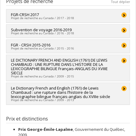
Projets de recherche
Tout déplier
Diplôme obtenu :
M.A.
Lien vers le document dans Papyrus
FGR-CRSH 2017
Projet de recherche au Canada / 2017 - 2018
Chercheur principal :
Subvention de voyage 2016-2019
Monique Cormier
Projet de recherche au Canada / 2016 - 2018
Sources de financement :
CRSH/Conseil de recherches en
sciences humaines du Canada
Chercheur principal :
FGR - CRSH 2015-2016
Monique Cormier
,
Richard Patry
Programmes de subvention :
PVXXXXXX-FGR – Subvention de
Projet de recherche au Canada / 2015 - 2016
Sources de financement :
CRSH/Conseil de recherches en
recherche institutionnelle
sciences humaines du Canada
Chercheur principal :
LE DICTIONARY FRENCH AND ENGLISH (1761) DE LEWIS
Monique Cormier
Programmes de subvention :
PVXXXXXX-Subventions
CHAMBAUD : UNE RUPTURE DANS L'HISTOIRE DE LA
Sources de financement :
CRSH/Conseil de recherches en
d'échange de connaissances
LEXICOGRAPHIE BILINGUE Français-ANGLAIS DU XVIIIE
sciences humaines du Canada
SIECLE
Programmes de subvention :
PVXXXXXX-FGR – Subvention de
Projet de recherche au Canada / 2009 - 2015
recherche institutionnelle
Chercheur principal :
Le Dictionary French and English (1761) de Lewis
Monique Cormier
Chambaud : une rupture dans l’histoire de la
Sources de financement :
CRSH/Conseil de recherches en
lexicographie bilingue français-anglais du XVIIIe siècle
sciences humaines du Canada
Projet de recherche au Canada / 2009 - 2013
Programmes de subvention :
PVXXXXXX-Subvention ordinaire
de recherche
Chercheur principal :
Monique Cormier
Prix et distinctions
Prix George-Émile-Lapalme
, Gouvernement du Québec,
2009.