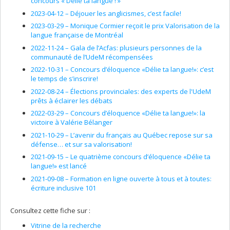
concours « Délie ta langue ! »
2023-04-12 –
Déjouer les anglicismes, c’est facile!
2023-03-29 –
Monique Cormier reçoit le prix Valorisation de la
langue française de Montréal
2022-11-24 –
Gala de l’Acfas: plusieurs personnes de la
communauté de l’UdeM récompensées
2022-10-31 –
Concours d’éloquence «Délie ta langue!»: c’est
le temps de s’inscrire!
2022-08-24 –
Élections provinciales: des experts de l'UdeM
prêts à éclairer les débats
2022-03-29 –
Concours d’éloquence «Délie ta langue!»: la
victoire à Valérie Bélanger
2021-10-29 –
L’avenir du français au Québec repose sur sa
défense… et sur sa valorisation!
2021-09-15 –
Le quatrième concours d’éloquence «Délie ta
langue!» est lancé
2021-09-08 –
Formation en ligne ouverte à tous et à toutes:
écriture inclusive 101
Consultez cette fiche sur :
Vitrine de la recherche