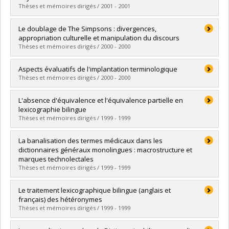
Lien vers le document dans Papyrus
Thèses et mémoires dirigés / 2001 - 2001
Diplômé(e) :
Chrétien, Annie
Le doublage de The Simpsons : divergences,
Cycle :
Maîtrise
appropriation culturelle et manipulation du discours
Diplôme obtenu :
M.A.
Thèses et mémoires dirigés / 2000 - 2000
Lien vers le document dans Papyrus
Diplômé(e) :
Plourde, Éric
Aspects évaluatifs de l'implantation terminologique
Cycle :
Maîtrise
Thèses et mémoires dirigés / 2000 - 2000
Diplôme obtenu :
M.A.
Lien vers le document dans Papyrus
Diplômé(e) :
Quirion, Jean
L'absence d'équivalence et l'équivalence partielle en
Cycle :
Doctorat
lexicographie bilingue
Diplôme obtenu :
Ph. D.
Thèses et mémoires dirigés / 1999 - 1999
Lien vers le document dans Papyrus
Diplômé(e) :
Chee Hin Sam, How Kim
La banalisation des termes médicaux dans les
Cycle :
Maîtrise
dictionnaires généraux monolingues : macrostructure et
Diplôme obtenu :
M.A.
marques technolectales
Lien vers le document dans Papyrus
Thèses et mémoires dirigés / 1999 - 1999
Diplômé(e) :
Simard, Isabelle
Le traitement lexicographique bilingue (anglais et
Cycle :
Maîtrise
français) des hétéronymes
Diplôme obtenu :
M.A.
Thèses et mémoires dirigés / 1999 - 1999
Lien vers le document dans Papyrus