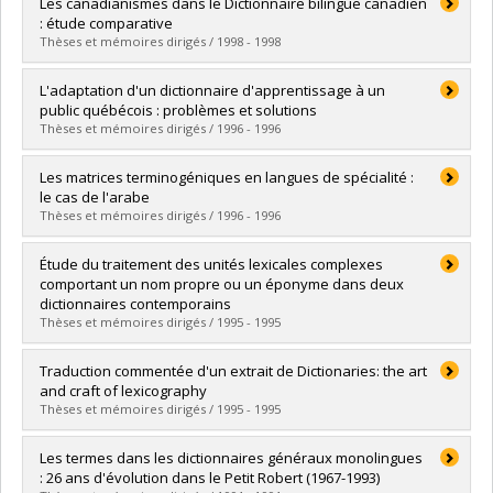
Diplômé(e) :
Campbell, Sophie
Les canadianismes dans le Dictionnaire bilingue canadien
Cycle :
Maîtrise
: étude comparative
Diplôme obtenu :
M.A.
Thèses et mémoires dirigés / 1998 - 1998
Lien vers le document dans Papyrus
Diplômé(e) :
Grenon-Nyenhuis, Chantale
L'adaptation d'un dictionnaire d'apprentissage à un
Cycle :
Maîtrise
public québécois : problèmes et solutions
Diplôme obtenu :
M.A.
Thèses et mémoires dirigés / 1996 - 1996
Lien vers le document dans Papyrus
Diplômé(e) :
Ouimet, Catherine
Les matrices terminogéniques en langues de spécialité :
Cycle :
Maîtrise
le cas de l'arabe
Diplôme obtenu :
M.A.
Thèses et mémoires dirigés / 1996 - 1996
Lien vers le document dans Papyrus
Diplômé(e) :
Benmoumen, Elhadj
Étude du traitement des unités lexicales complexes
Cycle :
Doctorat
comportant un nom propre ou un éponyme dans deux
Diplôme obtenu :
Ph. D.
dictionnaires contemporains
Lien vers le document dans Papyrus
Thèses et mémoires dirigés / 1995 - 1995
Diplômé(e) :
Froment, Guylaine
Traduction commentée d'un extrait de Dictionaries: the art
Cycle :
Maîtrise
and craft of lexicography
Diplôme obtenu :
M.A.
Thèses et mémoires dirigés / 1995 - 1995
Lien vers le document dans Papyrus
Diplômé(e) :
Zananiri, Joëlle
Les termes dans les dictionnaires généraux monolingues
Cycle :
Maîtrise
: 26 ans d'évolution dans le Petit Robert (1967-1993)