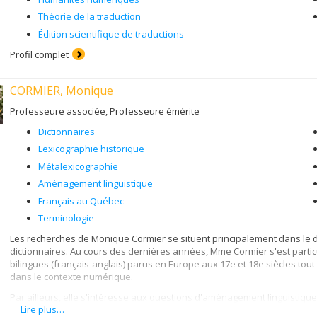
Théorie de la traduction
Édition scientifique de traductions
Profil complet
CORMIER, Monique
Professeure associée, Professeure émérite
Dictionnaires
Lexicographie historique
Métalexicographie
Aménagement linguistique
Français au Québec
Terminologie
Les recherches de Monique Cormier se situent principalement dans le d
dictionnaires. Au cours des dernières années, Mme Cormier s'est particu
bilingues (français-anglais) parus en Europe aux 17e et 18e siècles tout 
dans le contexte numérique.
Par ailleurs, elle s'intéresse aux questions d'aménagement linguistiqu
Lire plus…
l'évolution du français au Québec et dans la Francophonie.