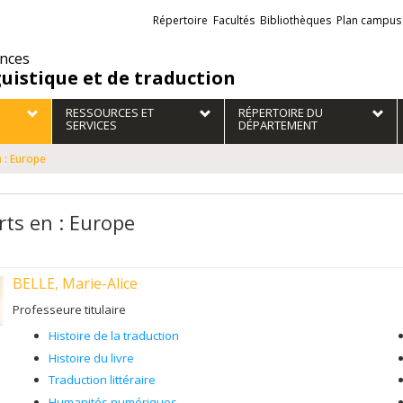
Liens
Répertoire
Facultés
Bibliothèques
Plan campus
externes
ences
guistique et de traduction
RESSOURCES ET
RÉPERTOIRE DU
SERVICES
DÉPARTEMENT
 : Europe
rts en : Europe
BELLE, Marie-Alice
Professeure titulaire
Histoire de la traduction
Histoire du livre
Traduction littéraire
Humanités numériques