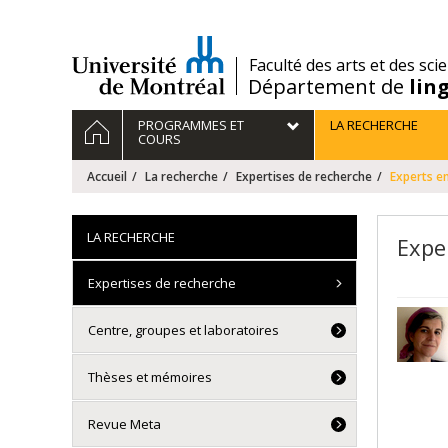
Passer
au
contenu
/
Faculté des arts et des sci
Département de
lin
Navigation
ACCUEIL
PROGRAMMES ET
LA RECHERCHE
principale
COURS
Accueil
La recherche
Expertises de recherche
Experts en
LA RECHERCHE
Expe
Expertises de recherche
Centre, groupes et laboratoires
Thèses et mémoires
Revue Meta