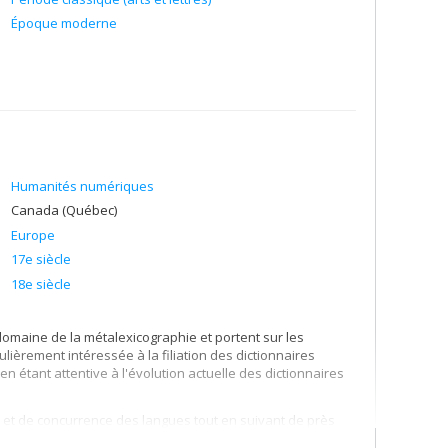
Époque moderne
Humanités numériques
Canada (Québec)
Europe
17e siècle
18e siècle
omaine de la métalexicographie et portent sur les
lièrement intéressée à la filiation des dictionnaires
en étant attentive à l'évolution actuelle des dictionnaires
e et de concurrence des langues tout en suivant de près