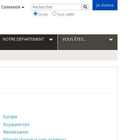
Je donne
Rechercher
Connexion
Rechercher
Ce site
Tout UdeM
NOTRE DÉPARTEMENT
VOUS ÊTES...
Europe
Royaume-Uni
Renaissance
Période classique (arts et lettres)