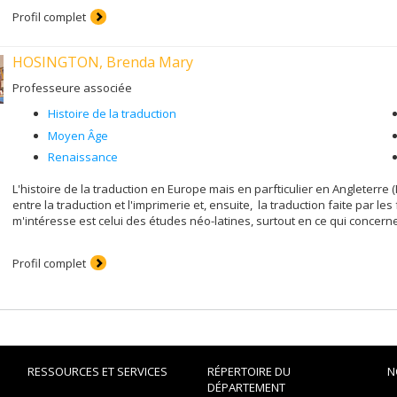
Profil complet
HOSINGTON, Brenda Mary
Professeure associée
Histoire de la traduction
Moyen Âge
Renaissance
L'histoire de la traduction en Europe mais en parfticulier en Angleterre 
entre la traduction et l'imprimerie et, ensuite, la traduction faite par 
m'intéresse est celui des études néo-latines, surtout en ce qui concerne 
Profil complet
RESSOURCES ET SERVICES
RÉPERTOIRE DU
N
DÉPARTEMENT