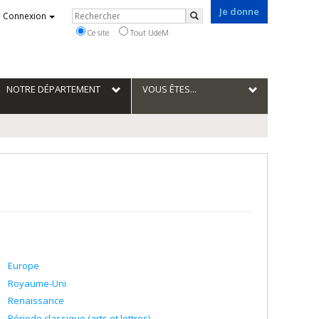
Je donne
Rechercher
Connexion
Rechercher
Ce site
Tout UdeM
NOTRE DÉPARTEMENT
VOUS ÊTES...
Europe
Royaume-Uni
Renaissance
Période classique (arts et lettres)