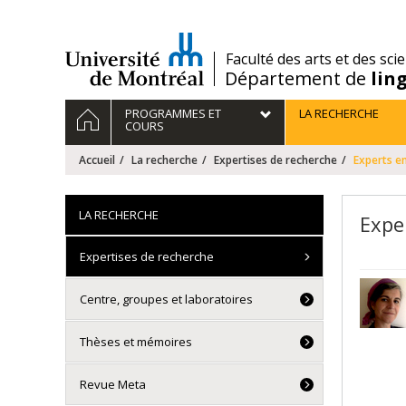
Passer
au
contenu
/
Faculté des arts et des sci
Département de
lin
Navigation
ACCUEIL
PROGRAMMES ET
LA RECHERCHE
principale
COURS
Accueil
La recherche
Expertises de recherche
Experts en
LA RECHERCHE
Expe
Expertises de recherche
Centre, groupes et laboratoires
Thèses et mémoires
Revue Meta