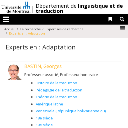
Passer
/
Département de
linguistique et de
au
traduction
contenu
Liens 
R
Menu
N
Accueil
La recherche
Expertises de recherche
Experts en : Adaptation
Experts en : Adaptation
BASTIN, Georges
Professeur associé, Professeur honoraire
Histoire de la traduction
Pédagogie de la traduction
Théorie de la traduction
Amérique latine
Venezuela (République bolivarienne du)
18e siècle
19e siècle