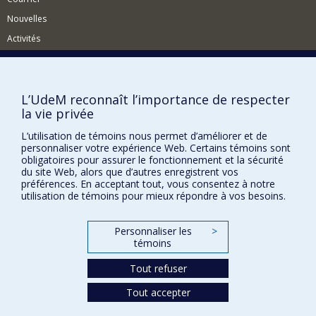
Nouvelles
Activités
Comment soutenir le Département?
BESOIN D'AIDE?
L’UdeM reconnaît l’importance de respecter
Plan du site
la vie privée
Signaler une erreur
L’utilisation de témoins nous permet d’améliorer et de
personnaliser votre expérience Web. Certains témoins sont
Accessibilité
obligatoires pour assurer le fonctionnement et la sécurité
du site Web, alors que d’autres enregistrent vos
FACULTÉ DES ARTS ET DES SCIENCES
préférences. En acceptant tout, vous consentez à notre
utilisation de témoins pour mieux répondre à vos besoins.
Nos départements et écoles
Nos centres d'études
Personnaliser les
>
Nos programmes et cours
témoins
Tout refuser
Confidentialité
Tout accepter
Conditions d’utilisation