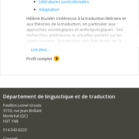
Littératures postcoloniales
Adaptation
Hélène Buzelin s’intéresse à la traduction littéraire et
aux théories de la traduction, en particulier aux
approches sociologiques et anthropologiques. Ses
recherches antérieures et actuelles portent sur les
sujets suivants : la traduction des littératures de la
Caraïbe ; la traduction des sociolectes et littératures
Lire plus…
métissées ; le processus d’édition de traductions et
l’interaction entre décisions traductionnelles et
Profil complet
éditoriales ; la traduction littéraire au Canada ; la
traduction des manuels destinés à l’enseignement
collégial et universitaire.
Département de linguistique et de traduction
Pavillon Lionel-Groulx
3150, rue Jean-Brillant
Montréal (QC)
H3T 1N8
514.343.6220
Courriel