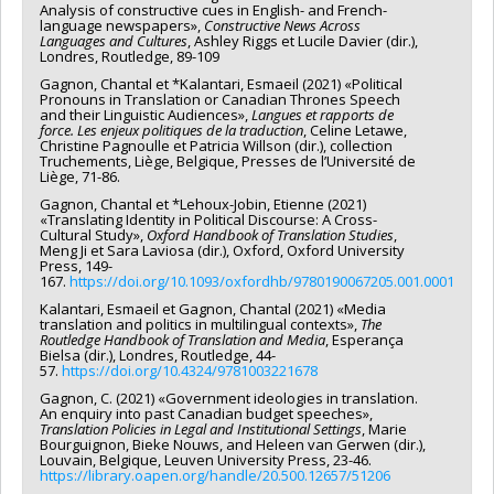
Analysis of constructive cues in English- and French-
language newspapers»,
Constructive News Across
Languages and Cultures
, Ashley Riggs et Lucile Davier (dir.),
Londres, Routledge, 89-109
Gagnon, Chantal et *Kalantari, Esmaeil (2021) «Political
Pronouns in Translation or Canadian Thrones Speech
and their Linguistic Audiences»,
Langues et rapports de
force. Les enjeux politiques de la traduction
, Celine Letawe,
Christine Pagnoulle et Patricia Willson (dir.), collection
Truchements, Liège, Belgique, Presses de l’Université de
Liège, 71-86.
Gagnon, Chantal et *Lehoux-Jobin, Etienne (2021)
«Translating Identity in Political Discourse: A Cross-
Cultural Study»,
Oxford Handbook of Translation Studies
,
Meng Ji et Sara Laviosa (dir.), Oxford, Oxford University
Press, 149-
167.
https://doi.org/10.1093/oxfordhb/9780190067205.001.0001
Kalantari, Esmaeil et Gagnon, Chantal (2021) «Media
translation and politics in multilingual contexts»,
The
Routledge Handbook of Translation and Media
, Esperança
Bielsa (dir.), Londres, Routledge, 44-
57.
https://doi.org/10.4324/9781003221678
Gagnon, C. (2021) «Government ideologies in translation.
An enquiry into past Canadian budget speeches»,
Translation Policies in Legal and Institutional Settings
, Marie
Bourguignon, Bieke Nouws, and Heleen van Gerwen (dir.),
Louvain, Belgique, Leuven University Press, 23-46.
https://library.oapen.org/handle/20.500.12657/51206