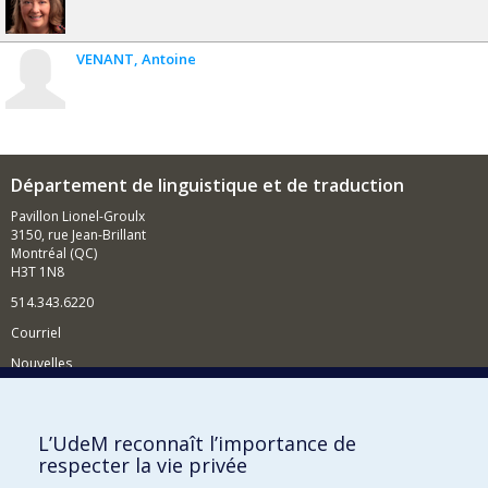
VENANT
Antoine
Département de linguistique et de traduction
Pavillon Lionel-Groulx
3150, rue Jean-Brillant
Montréal (QC)
H3T 1N8
514.343.6220
Courriel
Nouvelles
Activités
Comment soutenir le Département?
L’UdeM reconnaît l’importance de
respecter la vie privée
BESOIN D'AIDE?