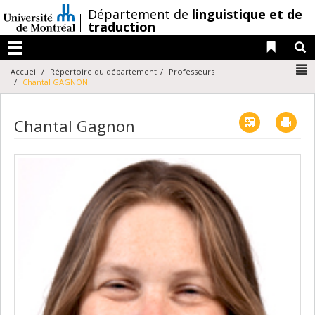
Passer
/
Département de
linguistique et de
au
traduction
contenu
Liens 
R
Menu
N
Accueil
Répertoire du département
Professeurs
Chantal GAGNON
Vcard
Imp
Chantal Gagnon