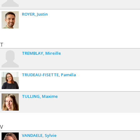
ROYER
Justin
T
TREMBLAY
Mireille
TRUDEAU-FISETTE
Paméla
TULLING
Maxime
V
VANDAELE
Sylvie