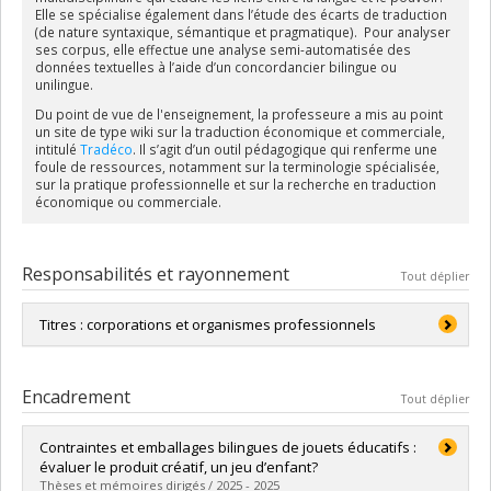
Elle se spécialise également dans l’étude des écarts de traduction
(de nature syntaxique, sémantique et pragmatique). Pour analyser
ses corpus, elle effectue une analyse semi-automatisée des
données textuelles à l’aide d’un concordancier bilingue ou
unilingue.
Du point de vue de l'enseignement, la professeure a mis au point
un site de type wiki sur la traduction économique et commerciale,
intitulé
Tradéco
. Il s’agit d’un outil pédagogique qui renferme une
foule de ressources, notamment sur la terminologie spécialisée,
sur la pratique professionnelle et sur la recherche en traduction
économique ou commerciale.
Responsabilités et rayonnement
Tout déplier
Titres : corporations et organismes professionnels
Membre de l'Ordre des traducteurs, terminologues,
interprètes agréés du Québec (
OTTIAQ
)
Encadrement
Tout déplier
Contraintes et emballages bilingues de jouets éducatifs :
évaluer le produit créatif, un jeu d’enfant?
Thèses et mémoires dirigés / 2025 - 2025