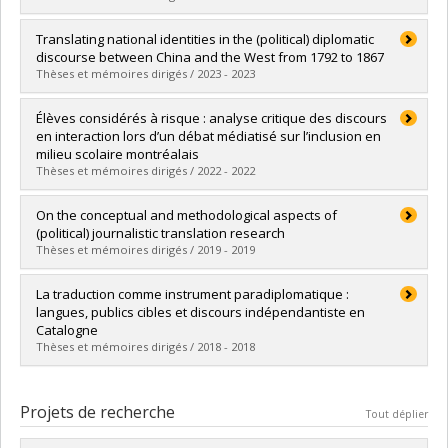
Diplômé(e) :
Lavallée Chouinard, Valérie
Translating national identities in the (political) diplomatic
Cycle :
Maîtrise
discourse between China and the West from 1792 to 1867
Diplôme obtenu :
M.A.
Thèses et mémoires dirigés / 2023 - 2023
Lien vers le document dans Papyrus
Diplômé(e) :
Zheng, Xinnian
Élèves considérés à risque : analyse critique des discours
Cycle :
Doctorat
en interaction lors d’un débat médiatisé sur l’inclusion en
Diplôme obtenu :
Ph. D.
milieu scolaire montréalais
Lien vers le document dans Papyrus
Thèses et mémoires dirigés / 2022 - 2022
Diplômé(e) :
Doré, Emmanuelle
On the conceptual and methodological aspects of
Cycle :
Doctorat
(political) journalistic translation research
Diplôme obtenu :
Ph. D.
Thèses et mémoires dirigés / 2019 - 2019
Lien vers le document dans Papyrus
Diplômé(e) :
Kalantari, Esmaeil
La traduction comme instrument paradiplomatique :
Cycle :
Doctorat
langues, publics cibles et discours indépendantiste en
Diplôme obtenu :
Ph. D.
Catalogne
Lien vers le document dans Papyrus
Thèses et mémoires dirigés / 2018 - 2018
Diplômé(e) :
Pomerleau, Marc
Cycle :
Doctorat
Projets de recherche
Tout déplier
Diplôme obtenu :
Ph. D.
Lien vers le document dans Papyrus