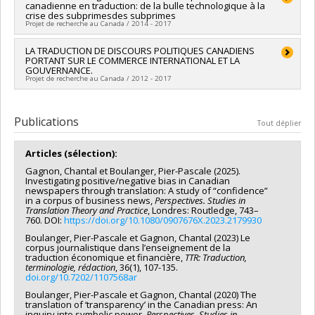
sciences humaines du Canada
canadienne en traduction: de la bulle technologique à la
Co-chercheurs :
Philippe Caignon
,
Julie McDonough-Dolmaya
Programmes de subvention :
PV152160-Subvention
crise des subprimesdes subprimes
Sources de financement :
CRSH/Conseil de recherches en
Projet de recherche au Canada / 2014 - 2017
Connexion
sciences humaines du Canada
Programmes de subvention :
PV152160-Subvention
Chercheur principal :
LA TRADUCTION DE DISCOURS POLITIQUES CANADIENS
Pier-Pascale Boulanger
Connexion
PORTANT SUR LE COMMERCE INTERNATIONAL ET LA
Co-chercheurs :
Chantal Gagnon
GOUVERNANCE.
Sources de financement :
CRSH/Conseil de recherches en
Projet de recherche au Canada / 2012 - 2017
sciences humaines du Canada
Programmes de subvention :
PV153480-Subventions de
Chercheur principal :
Chantal Gagnon
développement Savoir
Sources de financement :
FRQSC/Fonds de recherche du
Publications
Tout déplier
Québec - Société et culture (FQRSC)
Programmes de subvention :
PV113813-(NP) Soutien à la
Articles (sélection):
recherche pour la relève professorale
Gagnon, Chantal et Boulanger, Pier-Pascale (2025).
Investigating positive/negative bias in Canadian
newspapers through translation: A study of “confidence”
in a corpus of business news,
Perspectives. Studies in
Translation Theory and Practice
, Londres: Routledge, 743–
760. DOI:
https://doi.org/10.1080/0907676X.2023.2179930
Boulanger, Pier-Pascale et Gagnon, Chantal (2023) Le
corpus journalistique dans l’enseignement de la
traduction économique et financière,
TTR: Traduction,
terminologie, rédaction
, 36(1), 107-135.
doi.org/10.7202/1107568ar
Boulanger, Pier-Pascale et Gagnon, Chantal (2020) The
translation of ‘transparency’ in the Canadian press: An
inquiry into symbolic power,
Perspectives. Studies in