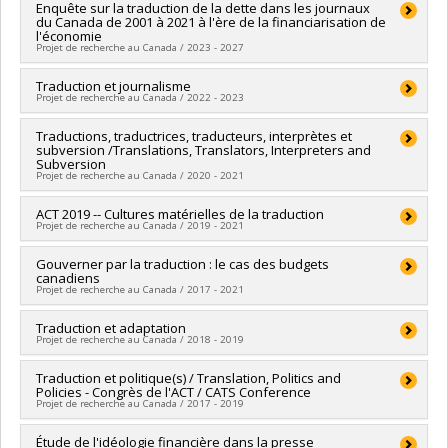
Enquête sur la traduction de la dette dans les journaux
du Canada de 2001 à 2021 à l'ère de la financiarisation de
l'économie
Projet de recherche au Canada / 2023 - 2027
Chercheur principal :
Traduction et journalisme
Pier-Pascale Boulanger
Projet de recherche au Canada / 2022 - 2023
Co-chercheurs :
Chantal Gagnon
Sources de financement :
CRSH/Conseil de recherches en
Sources de financement :
Traductions, traductrices, traducteurs, interprètes et
CRSH/Conseil de recherches en
sciences humaines du Canada
subversion /Translations, Translators, Interpreters and
sciences humaines du Canada
Programmes de subvention :
PVXXXXXX-Subvention Savoir
Subversion
Programmes de subvention :
PV152160-Subvention
Projet de recherche au Canada / 2020 - 2021
Connexion
Chercheur principal :
ACT 2019 -- Cultures matérielles de la traduction
Denise Merkle
Projet de recherche au Canada / 2019 - 2021
Co-chercheurs :
Chantal Gagnon
Sources de financement :
CRSH/Conseil de recherches en
Chercheur principal :
Gouverner par la traduction : le cas des budgets
Helene Buzelin
sciences humaines du Canada
canadiens
Co-chercheurs :
Chantal Gagnon
,
Marie-Alice Belle
,
Christine
Programmes de subvention :
PV152160-Subvention
Projet de recherche au Canada / 2017 - 2021
York
Connexion
Sources de financement :
CRSH/Conseil de recherches en
Chercheur principal :
Traduction et adaptation
Chantal Gagnon
sciences humaines du Canada
Projet de recherche au Canada / 2018 - 2019
Sources de financement :
CRSH/Conseil de recherches en
Programmes de subvention :
PV152160-Subvention
sciences humaines du Canada
Connexion
Chercheur principal :
Traduction et politique(s) / Translation, Politics and
Georges Bastin
Programmes de subvention :
PV153480-Subventions de
Policies - Congrès de l'ACT / CATS Conference
Co-chercheurs :
Chantal Gagnon
,
Philippe Caignon
,
Valérie
développement Savoir
Projet de recherche au Canada / 2017 - 2019
Florentin
Sources de financement :
CRSH/Conseil de recherches en
Chercheur principal :
Étude de l'idéologie financière dans la presse
Chantal Gagnon