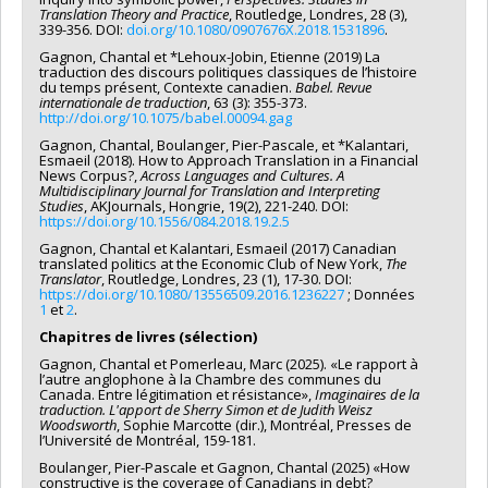
Translation Theory and Practice
, Routledge, Londres, 28 (3),
339-356. DOI:
doi.org/10.1080/0907676X.2018.1531896
.
Gagnon, Chantal et *Lehoux-Jobin, Etienne (2019) La
traduction des discours politiques classiques de l’histoire
du temps présent, Contexte canadien.
Babel. Revue
internationale de traduction
, 63 (3): 355-373.
http://doi.org/10.1075/babel.00094.gag
Gagnon, Chantal, Boulanger, Pier-Pascale, et *Kalantari,
Esmaeil (2018). How to Approach Translation in a Financial
News Corpus?,
Across Languages and Cultures. A
Multidisciplinary Journal for Translation and Interpreting
Studies
, AKJournals, Hongrie, 19(2), 221-240. DOI:
https://doi.org/10.1556/084.2018.19.2.5
Gagnon, Chantal et Kalantari, Esmaeil (2017) Canadian
translated politics at the Economic Club of New York,
The
Translator
, Routledge, Londres, 23 (1), 17-30. DOI:
https://doi.org/10.1080/13556509.2016.1236227
; Données
1
et
2
.
Chapitres de livres (sélection)
Gagnon, Chantal et Pomerleau, Marc (2025). «Le rapport à
l’autre anglophone à la Chambre des communes du
Canada. Entre légitimation et résistance»,
Imaginaires de la
traduction. L'apport de Sherry Simon et de Judith Weisz
Woodsworth
, Sophie Marcotte (dir.), Montréal, Presses de
l’Université de Montréal, 159-181.
Boulanger, Pier-Pascale et Gagnon, Chantal (2025) «How
constructive is the coverage of Canadians in debt?