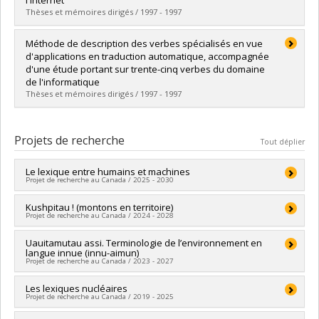
Thèses et mémoires dirigés / 1997 - 1997
Diplômé(e) :
Meynard, Isabelle
Méthode de description des verbes spécialisés en vue
Cycle :
Maîtrise
d'applications en traduction automatique, accompagnée
Diplôme obtenu :
M.A.
d'une étude portant sur trente-cinq verbes du domaine
Lien vers le document dans Papyrus
de l'informatique
Thèses et mémoires dirigés / 1997 - 1997
Diplômé(e) :
Bodson, Claudine
Cycle :
Maîtrise
Projets de recherche
Tout déplier
Diplôme obtenu :
M.A.
Lien vers le document dans Papyrus
Le lexique entre humains et machines
Projet de recherche au Canada / 2025 - 2030
Chercheur principal :
Kushpitau ! (montons en territoire)
François Lareau
Projet de recherche au Canada / 2024 - 2028
Co-chercheurs :
Marie-Claude L'Homme
,
Lyne Da Sylva
,
Philippe Langlais
,
Patrick Drouin
,
Igor Mel’čuk
,
Dominic Anctil
,
Chercheur principal :
Uauitamutau assi. Terminologie de l’environnement en
Yvette Mollen
Antoine Venant
,
Yvette Mollen
,
Ayla Rigouts Terryn
,
Anna
langue innue (innu-aimun)
Co-chercheurs :
Marie-Claude L'Homme
,
Jrène Rahm
,
Joan Casademont
,
Antonio San Martin Pizarro
Projet de recherche au Canada / 2023 - 2027
Normand Roy
,
Catherine Gosselin-Lavoie
Sources de financement :
FRQSC/Fonds de recherche du
Sources de financement :
CRSH/Conseil de recherches en
Québec - Société et culture (FQRSC)
Chercheur principal :
Les lexiques nucléaires
Marie-Claude L'Homme
sciences humaines du Canada
Programmes de subvention :
PVXXXXXX-(SE) Programme
Projet de recherche au Canada / 2019 - 2025
Co-chercheurs :
Yvette Mollen
Programmes de subvention :
PVX99097-Subvention de
Soutien aux équipes de recherche - Stade de développement
Sources de financement :
CRSH/Conseil de recherches en