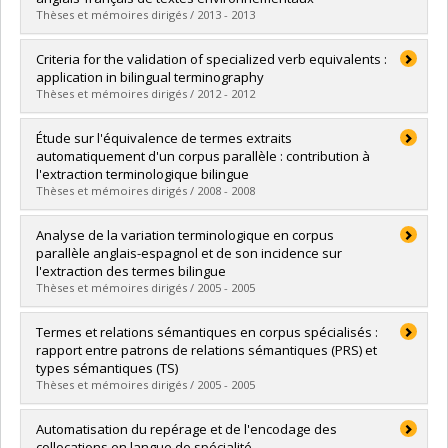
Diplôme obtenu :
Ph. D.
Thèses et mémoires dirigés / 2013 - 2013
Lien vers le document dans Papyrus
Diplômé(e) :
Kalinichenko, Tetiana M.
Criteria for the validation of specialized verb equivalents :
Cycle :
Maîtrise
application in bilingual terminography
Diplôme obtenu :
M.A.
Thèses et mémoires dirigés / 2012 - 2012
Lien vers le document dans Papyrus
Diplômé(e) :
Pimentel, Janine
Étude sur l'équivalence de termes extraits
Cycle :
Doctorat
automatiquement d'un corpus parallèle : contribution à
Diplôme obtenu :
Ph. D.
l'extraction terminologique bilingue
Lien vers le document dans Papyrus
Thèses et mémoires dirigés / 2008 - 2008
Diplômé(e) :
Le Serrec, Annaïch
Analyse de la variation terminologique en corpus
Cycle :
Maîtrise
parallèle anglais-espagnol et de son incidence sur
Diplôme obtenu :
M.A.
l'extraction des termes bilingue
Lien vers le document dans Papyrus
Thèses et mémoires dirigés / 2005 - 2005
Diplômé(e) :
Carreño Cruz, Sahara Iveth
Termes et relations sémantiques en corpus spécialisés :
Cycle :
Maîtrise
rapport entre patrons de relations sémantiques (PRS) et
Diplôme obtenu :
M.A.
types sémantiques (TS)
Lien vers le document dans Papyrus
Thèses et mémoires dirigés / 2005 - 2005
Diplômé(e) :
Bodson, Claudine
Automatisation du repérage et de l'encodage des
Cycle :
Doctorat
collocations en langue de spécialité