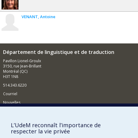
VENANT
Antoine
Département de linguistique et de traduction
Pavillon Lionel-Groulx
3150, rue Jean-Brillant
Montréal (QC)
H3T 1N8
514.343.6220
Courriel
Nouvelles
Activités
Comment soutenir le Département?
L’UdeM reconnaît l’importance de
respecter la vie privée
BESOIN D'AIDE?