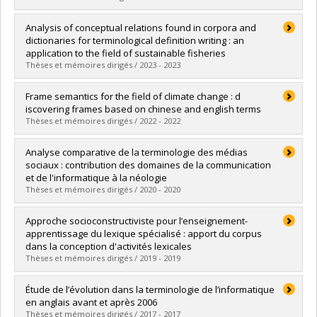
Diplômé(e) :
Han, Zhiwei
Analysis of conceptual relations found in corpora and
Cycle :
Doctorat
dictionaries for terminological definition writing : an
Diplôme obtenu :
Ph. D.
application to the field of sustainable fisheries
Lien vers le document dans Papyrus
Thèses et mémoires dirigés / 2023 - 2023
Diplômé(e) :
Montalvan Ayala, Luz de Maria
Frame semantics for the field of climate change : d
Cycle :
Maîtrise
iscovering frames based on chinese and english terms
Diplôme obtenu :
M.A.
Thèses et mémoires dirigés / 2022 - 2022
Lien vers le document dans Papyrus
Diplômé(e) :
Zheng, Ying
Analyse comparative de la terminologie des médias
Cycle :
Maîtrise
sociaux : contribution des domaines de la communication
Diplôme obtenu :
M.A.
et de l'informatique à la néologie
Lien vers le document dans Papyrus
Thèses et mémoires dirigés / 2020 - 2020
Diplômé(e) :
Charlebois, Julien-Claude
Approche socioconstructiviste pour l’enseignement-
Cycle :
Maîtrise
apprentissage du lexique spécialisé : apport du corpus
Diplôme obtenu :
M.A.
dans la conception d'activités lexicales
Lien vers le document dans Papyrus
Thèses et mémoires dirigés / 2019 - 2019
Diplômé(e) :
Alipour, Marjan
Étude de l’évolution dans la terminologie de l’informatique
Cycle :
Doctorat
en anglais avant et après 2006
Diplôme obtenu :
Ph. D.
Thèses et mémoires dirigés / 2017 - 2017