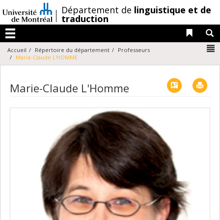
Passer
/
Département de
linguistique et de
au
traduction
contenu
Liens 
R
Menu
N
Accueil
Répertoire du département
Professeurs
Marie-Claude L'HOMME
Vcard
Imp
Marie-Claude L'Homme