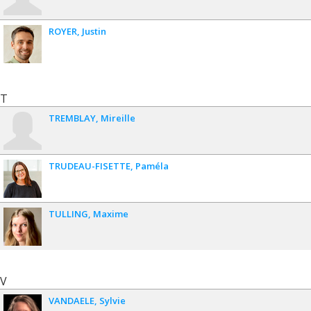
ROYER
Justin
T
TREMBLAY
Mireille
TRUDEAU-FISETTE
Paméla
TULLING
Maxime
V
VANDAELE
Sylvie