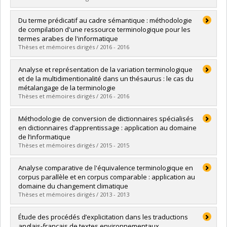
Lien vers le document dans Papyrus
Diplômé(e) :
Lafrance, Angélique
Du terme prédicatif au cadre sémantique : méthodologie
Cycle :
Maîtrise
de compilation d'une ressource terminologique pour les
Diplôme obtenu :
M.A.
termes arabes de l'informatique
Lien vers le document dans Papyrus
Thèses et mémoires dirigés / 2016 - 2016
Diplômé(e) :
Ghazzawi, Nizar
Analyse et représentation de la variation terminologique
Cycle :
Doctorat
et de la multidimentionalité dans un thésaurus : le cas du
Diplôme obtenu :
Ph. D.
métalangage de la terminologie
Lien vers le document dans Papyrus
Thèses et mémoires dirigés / 2016 - 2016
Diplômé(e) :
Vico Ramírez, Alicia
Méthodologie de conversion de dictionnaires spécialisés
Cycle :
Maîtrise
en dictionnaires d’apprentissage : application au domaine
Diplôme obtenu :
M.A.
de l’informatique
Lien vers le document dans Papyrus
Thèses et mémoires dirigés / 2015 - 2015
Diplômé(e) :
Alipour, Marjan
Analyse comparative de l'équivalence terminologique en
Cycle :
Maîtrise
corpus parallèle et en corpus comparable : application au
Diplôme obtenu :
M.A.
domaine du changement climatique
Lien vers le document dans Papyrus
Thèses et mémoires dirigés / 2013 - 2013
Diplômé(e) :
Le Serrec, Annaïch
Étude des procédés d’explicitation dans les traductions
Cycle :
Doctorat
anglais-français de textes environnementaux