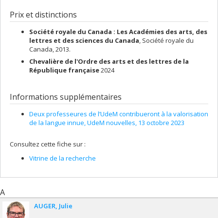
Soutien aux équipes de recherche - Stade de développement
Chercheur principal :
Marie-Claude L'Homme
: Renouvellement
Prix et distinctions
Société royale du Canada : Les Académies des arts, des
lettres et des sciences du Canada
, Société royale du
Canada, 2013.
Chevalière de l'Ordre des arts et des lettres de la
République française
2024
Informations supplémentaires
Deux professeures de l’UdeM contribueront à la valorisation
de la langue innue, UdeM nouvelles, 13 octobre 2023
Consultez cette fiche sur :
Vitrine de la recherche
A
AUGER
Julie