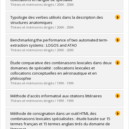
Diplôme obtenu :
Ph. D.
Thèses et mémoires dirigés / 2004 - 2004
Lien vers le document dans Papyrus
Diplômé(e) :
Orliac, Brigitte
Typologie des verbes utilisés dans la description des
Cycle :
Doctorat
structures anatomiques
Diplôme obtenu :
Ph. D.
Thèses et mémoires dirigés / 2004 - 2004
Lien vers le document dans Papyrus
Diplômé(e) :
Cape, Magali
Benchmarking the performance of two automated term-
Cycle :
Maîtrise
extraction systems : LOGOS and ATAO
Diplôme obtenu :
M.A.
Thèses et mémoires dirigés / 2000 - 2000
Lien vers le document dans Papyrus
Diplômé(e) :
Love, Stacy
Étude comparative des combinaisons lexicales dans deux
Cycle :
Maîtrise
domaines de spécialité : collocations lexicales et
Diplôme obtenu :
M. Sc.
collocations conceptuelles en aéronautique et en
Lien vers le document dans Papyrus
philosophie
Thèses et mémoires dirigés / 1999 - 1999
Diplômé(e) :
Bertrand, Claudine
Méthode d'accès informatisé aux citations littéraires
Cycle :
Maîtrise
Thèses et mémoires dirigés / 1999 - 1999
Diplôme obtenu :
M.A.
Lien vers le document dans Papyrus
Diplômé(e) :
Pazlar, Sylvie
Méthode de consignation dans un outil HTML des
Cycle :
Maîtrise
combinaisons lexicales spécialisées : étude basée sur 15
Diplôme obtenu :
M.A.
termes français et 15 termes anglais tirés du domaine de
Lien vers le document dans Papyrus
l'Internet