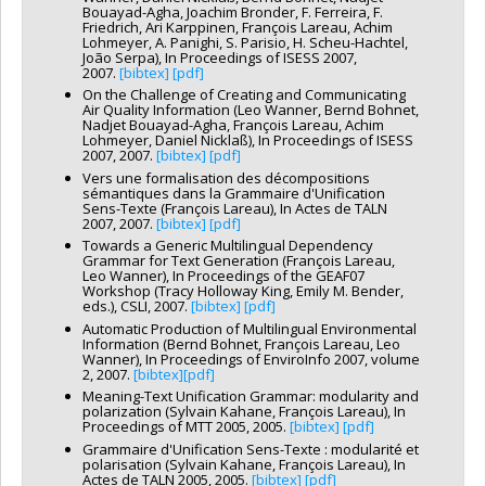
Bouayad-Agha, Joachim Bronder, F. Ferreira, F.
Friedrich, Ari Karppinen, François Lareau, Achim
Lohmeyer, A. Panighi, S. Parisio, H. Scheu-Hachtel,
João Serpa), In Proceedings of ISESS 2007,
2007.
[bibtex]
[pdf]
On the Challenge of Creating and Communicating
Air Quality Information (Leo Wanner, Bernd Bohnet,
Nadjet Bouayad-Agha, François Lareau, Achim
Lohmeyer, Daniel Nicklaß), In Proceedings of ISESS
2007, 2007.
[bibtex]
[pdf]
Vers une formalisation des décompositions
sémantiques dans la Grammaire d'Unification
Sens-Texte (François Lareau), In Actes de TALN
2007, 2007.
[bibtex]
[pdf]
Towards a Generic Multilingual Dependency
Grammar for Text Generation (François Lareau,
Leo Wanner), In Proceedings of the GEAF07
Workshop (Tracy Holloway King, Emily M. Bender,
eds.), CSLI, 2007.
[bibtex]
[pdf]
Automatic Production of Multilingual Environmental
Information (Bernd Bohnet, François Lareau, Leo
Wanner), In Proceedings of EnviroInfo 2007, volume
2, 2007.
[bibtex]
[pdf]
Meaning-Text Unification Grammar: modularity and
polarization (Sylvain Kahane, François Lareau), In
Proceedings of MTT 2005, 2005.
[bibtex]
[pdf]
Grammaire d'Unification Sens-Texte : modularité et
polarisation (Sylvain Kahane, François Lareau), In
Actes de TALN 2005, 2005.
[bibtex]
[pdf]