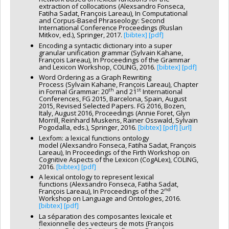
extraction of collocations (Alexsandro Fonseca,
Fatiha Sadat, François Lareau), In Computational
and Corpus-Based Phraseology: Second
International Conference Proceedings (Ruslan
Mitkov, ed.), Springer, 2017.
[bibtex]
[pdf]
Encoding a syntactic dictionary into a super
granular unification grammar (Sylvain Kahane,
François Lareau), In Proceedings of the Grammar
and Lexicon Workshop, COLING, 2016.
[bibtex]
[pdf]
Word Ordering as a Graph Rewriting
Process (Sylvain Kahane, François Lareau), Chapter
th
st
in Formal Grammar: 20
and 21
International
Conferences, FG 2015, Barcelona, Spain, August
2015, Revised Selected Papers. FG 2016, Bozen,
Italy, August 2016, Proceedings (Annie Foret, Glyn
Morrill, Reinhard Muskens, Rainer Osswald, Sylvain
Pogodalla, eds.), Springer, 2016.
[bibtex]
[pdf]
[url]
Lexfom: a lexical functions ontology
model (Alexsandro Fonseca, Fatiha Sadat, François
Lareau), In Proceedings of the Firth Workshop on
Cognitive Aspects of the Lexicon (CogALex), COLING,
2016.
[bibtex]
[pdf]
A lexical ontology to represent lexical
functions (Alexsandro Fonseca, Fatiha Sadat,
nd
François Lareau), In Proceedings of the 2
Workshop on Language and Ontologies, 2016.
[bibtex]
[pdf]
La séparation des composantes lexicale et
flexionnelle des vecteurs de mots (François