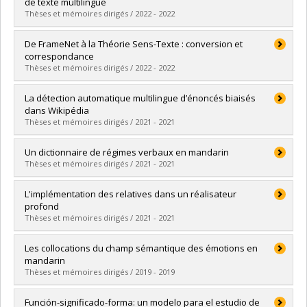
Cycle :
Maîtrise
de texte multilingue
Diplôme obtenu :
M.A.
Thèses et mémoires dirigés / 2022 - 2022
Lien vers le document dans Papyrus
Diplômé(e) :
Dubé, Michaelle
De FrameNet à la Théorie Sens-Texte : conversion et
Cycle :
Maîtrise
correspondance
Diplôme obtenu :
M.A.
Thèses et mémoires dirigés / 2022 - 2022
Lien vers le document dans Papyrus
Diplômé(e) :
Corriveau, Hubert
La détection automatique multilingue d’énoncés biaisés
Cycle :
Maîtrise
dans Wikipédia
Diplôme obtenu :
M.A.
Thèses et mémoires dirigés / 2021 - 2021
Lien vers le document dans Papyrus
Diplômé(e) :
Aleksandrova, Desislava
Un dictionnaire de régimes verbaux en mandarin
Cycle :
Maîtrise
Thèses et mémoires dirigés / 2021 - 2021
Diplôme obtenu :
M.A.
Lien vers le document dans Papyrus
Diplômé(e) :
He, Linna
L'implémentation des relatives dans un réalisateur
Cycle :
Maîtrise
profond
Diplôme obtenu :
M.A.
Thèses et mémoires dirigés / 2021 - 2021
Lien vers le document dans Papyrus
Diplômé(e) :
Portenseigne, Charlotte
Les collocations du champ sémantique des émotions en
Cycle :
Maîtrise
mandarin
Diplôme obtenu :
M.A.
Thèses et mémoires dirigés / 2019 - 2019
Lien vers le document dans Papyrus
Diplômé(e) :
Zhao, Xiaoyu
Función-significado-forma: un modelo para el estudio de