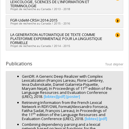
LEXICOLOGIE, SCIENCES DE L'INFORMATION ET
Sources de financement :
FRQSC/Fonds de recherche du
de soutien à la recherche COVID-19
TERMINOLOGIE
Québec - Société et culture (FQRSC)
Projet de recherche au Canada / 2013 - 2018
Programmes de subvention :
PV113813-(NP) Soutien à la
recherche pour la relève professorale
Chercheur principal :
FGR-UdeM-CRSH 2014-2015
Marie-Claude L'Homme
Projet de recherche au Canada / 2015 - 2016
Co-chercheurs :
Lyne Da Sylva
,
Pascale Lefrançois
,
Patrick
Drouin
,
Igor Mel’čuk
,
Dominic Anctil
,
François Lareau
,
Aline
Chercheur principal :
LA GENERATION AUTOMATIQUE DE TEXTE COMME
François Lareau
Francoeur
PLATEFORME EXPERIMENTALE POUR LA LINGUISTIQUE
Sources de financement :
CRSH/Conseil de recherches en
Sources de financement :
FRQSC/Fonds de recherche du
FORMELLE
sciences humaines du Canada
Québec - Société et culture (FQRSC)
Projet de recherche au Canada / 2014 - 2015
Programmes de subvention :
PVXXXXXX-FGR – Subvention de
Programmes de subvention :
PVXXXXXX-(SE) Programme
recherche institutionnelle
Soutien aux équipes de recherche - Stade de développement
Chercheur principal :
François Lareau
: Renouvellement
Sources de financement :
CRSH/Conseil de recherches en
Publications
Tout déplier
sciences humaines du Canada
Programmes de subvention :
PVX20020-Subvention
GenDR: A Generic Deep Realizer with Complex
institutionnelle du CRSH - Subventions d'exploration
Lexicalization (François Lareau, Florie Lambrey,
Ieva Dubinskaite, Daniel Galarreta-Piquette,
th
Maryam Nejat), In Proceedings of 11
edition of the
Language Resources and Evaluation Conference
(LREC), 2018.
[bibtex]
[pdf]
[poster]
Retrieving Information from the French Lexical
Network in RDF/OWL Format(Alexsandro Fonseca,
Fatiha Sadat, François Lareau), In Proceedings of
th
the 11
edition of the Language Resources and
Evaluation Conference (LREC), 2018.
[bibtex]
[pdf]
Combining dependency parsing and a lexical
network based on lexical functions for the