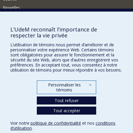
Nouvelles
Activités
Comment soutenir le Département?
L’UdeM reconnaît l’importance de
respecter la vie privée
BESOIN D'AIDE?
L’utilisation de témoins nous permet d’améliorer et de
Plan du site
personnaliser votre expérience Web. Certains témoins
Signaler une erreur
sont obligatoires pour assurer le fonctionnement et la
sécurité du site Web, alors que d’autres enregistrent vos
Accessibilité
préférences. En acceptant tout, vous consentez à notre
utilisation de témoins pour mieux répondre à vos besoins.
FACULTÉ DES ARTS ET DES SCIENCES
Nos départements et écoles
Personnaliser les
>
témoins
Nos centres d'études
Tout refuser
Nos programmes et cours
Tout accepter
Confidentialité
Voir notre
politique de confidentialité
et nos
conditions
Conditions d’utilisation
d’utilisation
.