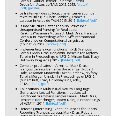
Lareau, Gabriel Bernier-Colborne, Patrick
Drouin), In Actes de TALN 2015, 2015.
[bibtex]
[pdf]
[poster]
Le traitement des collocations en génération de
texte multilingue (Florie Lambrey, François
Lareau), In Actes de TALN 2015, 2015.
[bibtex]
[pdf]
Is Bad Structure Better Than No Structure?:
Unsupervised Parsing for Realisation
Ranking (Yasaman Motazedi, Mark Dras, François
th
Lareau), In Proceedings of the 24
International
Conference on Computational Linguistics
(Coling'12), 2012.
[bibtex]
[pdf]
Implementing lexical functions in XLE (François
Lareau, Mark Dras, Benjamin Börschinger, Myfany
Turpin), In Proceedings of LFG12 (Miriam Butt, Tracy
Holloway King, eds.), 2012.
[bibtex]
[pdf]
Complex predicates in Arrernte (Mark Dras,
François Lareau, Benjamin Börschinger, Robert
Dale, Yasaman Motazedi, Owen Rambow, Myfany
Turpin, Morgan Ulinski), In Proceedings of LFG12
(Miriam Butt, Tracy Holloway King, eds.),
2012.
[bibtex]
[pdf]
Collocations in Multilingual Natural Language
Generation: Lexical Functions meet Lexical
Functional Grammar (François Lareau, Mark Dras,
Benjamin Börschinger, Robert Dale), In Proceedings
of ALTA'11, 2011.
[bibtex]
[pdf]
Detecting Interesting Event Sequences for Sports
Reporting (François Lareau, Mark Dras, Robert
Dale), In Proceedings of ENLG 2011 (Claire Gardent,