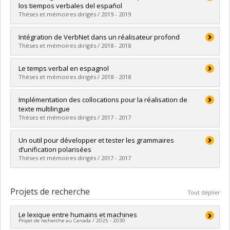
Cycle :
Maîtrise
los tiempos verbales del español
Diplôme obtenu :
M.A.
Thèses et mémoires dirigés / 2019 - 2019
Lien vers le document dans Papyrus
Diplômé(e) :
Cruz Enríquez, Maura
Intégration de VerbNet dans un réalisateur profond
Cycle :
Doctorat
Thèses et mémoires dirigés / 2018 - 2018
Diplôme obtenu :
Ph. D.
Lien vers le document dans Papyrus
Diplômé(e) :
Galarreta-Piquette, Daniel
Le temps verbal en espagnol
Cycle :
Maîtrise
Thèses et mémoires dirigés / 2018 - 2018
Diplôme obtenu :
M.A.
Lien vers le document dans Papyrus
Diplômé(e) :
Arias Bedoya, Claudia Beatriz
Implémentation des collocations pour la réalisation de
Cycle :
Maîtrise
texte multilingue
Diplôme obtenu :
M.A.
Thèses et mémoires dirigés / 2017 - 2017
Lien vers le document dans Papyrus
Diplômé(e) :
Lambrey, Florie
Un outil pour développer et tester les grammaires
Cycle :
Maîtrise
d’unification polarisées
Diplôme obtenu :
M.A.
Thèses et mémoires dirigés / 2017 - 2017
Lien vers le document dans Papyrus
Diplômé(e) :
Richard, Simon
Cycle :
Maîtrise
Projets de recherche
Tout déplier
Diplôme obtenu :
M.A.
Lien vers le document dans Papyrus
Le lexique entre humains et machines
Projet de recherche au Canada / 2025 - 2030