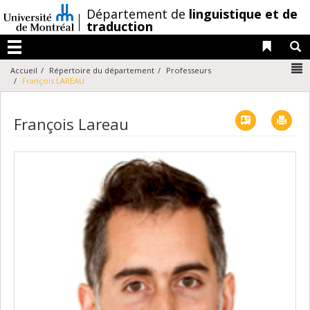
Passer
/
Département de
linguistique et de
au
traduction
contenu
Liens 
R
Menu
N
Accueil
Répertoire du département
Professeurs
François LAREAU
Vcard
Imp
François Lareau