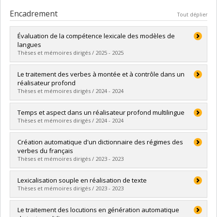
Encadrement
Tout déplier
Évaluation de la compétence lexicale des modèles de
langues
Thèses et mémoires dirigés / 2025 - 2025
Diplômé(e) :
Li, Shuxu
Le traitement des verbes à montée et à contrôle dans un
Cycle :
Maîtrise
réalisateur profond
Diplôme obtenu :
M.A.
Thèses et mémoires dirigés / 2024 - 2024
Lien vers le document dans Papyrus
Diplômé(e) :
Qiao, Yunpeng
Temps et aspect dans un réalisateur profond multilingue
Cycle :
Maîtrise
Thèses et mémoires dirigés / 2024 - 2024
Diplôme obtenu :
M.A.
Lien vers le document dans Papyrus
Diplômé(e) :
Negrón Rodríguez, Jaime Andrés
Création automatique d'un dictionnaire des régimes des
Cycle :
Maîtrise
verbes du français
Diplôme obtenu :
M.A.
Thèses et mémoires dirigés / 2023 - 2023
Lien vers le document dans Papyrus
Diplômé(e) :
Hassert, Naïma
Lexicalisation souple en réalisation de texte
Cycle :
Maîtrise
Thèses et mémoires dirigés / 2023 - 2023
Diplôme obtenu :
M.A.
Lien vers le document dans Papyrus
Diplômé(e) :
Gazeau, Avril
Le traitement des locutions en génération automatique