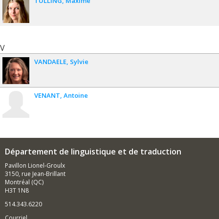
TULLING
Maxime
V
VANDAELE
Sylvie
VENANT
Antoine
Département de linguistique et de traduction
Pavillon Lionel-Groulx
3150, rue Jean-Brillant
Montréal (QC)
H3T 1N8
514.343.6220
Courriel