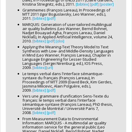
Kristina Striegnitz, eds.), 2011.
[bibtex]
[pdf]
[poster]
Grammemes (François Lareau), In Proceedings of
MTT 2011 (Igor Boguslavsky, Leo Wanner, eds.),
2011.
[bibtex]
[pdf]
MARQUIS: Generation of user-tailored multilingual
air quality bulletins (Leo Wanner, Bernd Bohnet,
Nadjet Bouayad-Agha, François Lareau, Daniel
Nicklaß), In Applied Artificial Intelligence, volume 24,
2010.
[bibtex]
[pdf]
[doi]
Applying the Meaning-Text Theory Model to Text
Synthesis with Low- and Middle-Density Languages
in Mind (Leo Wanner, François Lareau), Chapter in
Language Engineering for Lesser-Studied
Languages (Sergei Nirenburg, ed.), IOS Press,
2009.
[bibtex]
[url]
Le temps verbal dans l'interface sémantique-
syntaxe du français (François Lareau), In
Proceedings of MTT 2009 (David Beck, Kim Gerdes,
Jasmina Milicevic, Alain Polguère, eds.),
2009.
[bibtex]
[pdf]
Vers une grammaire d'unification Sens-Texte du
français: le temps verbal dans l'interface
sémantique-syntaxe (François Lareau), PhD thesis,
Université de Montréal / Université Paris 7,
2008.
[bibtex]
[pdf]
From Measurement Data to Environmental
Information: MARQUIS - A multimodal air quality
information service for the general public (Leo
Wanner, Daniel Nicklaß, Bernd Bohnet, Nadjet