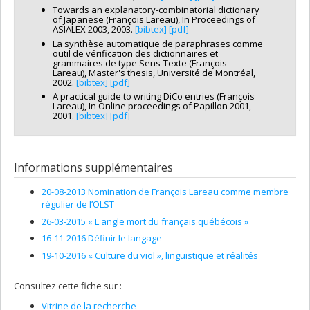
Towards an explanatory-combinatorial dictionary
of Japanese (François Lareau), In Proceedings of
ASIALEX 2003, 2003.
[bibtex]
[pdf]
La synthèse automatique de paraphrases comme
outil de vérification des dictionnaires et
grammaires de type Sens-Texte (François
Lareau), Master's thesis, Université de Montréal,
2002.
[bibtex]
[pdf]
A practical guide to writing DiCo entries (François
Lareau), In Online proceedings of Papillon 2001,
2001.
[bibtex]
[pdf]
Informations supplémentaires
20-08-2013 Nomination de François Lareau comme membre
régulier de l’OLST
26-03-2015 « L'angle mort du français québécois »
16-11-2016 Définir le langage
19-10-2016 « Culture du viol », linguistique et réalités
Consultez cette fiche sur :
Vitrine de la recherche