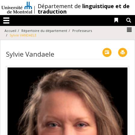
Passer
/
Département de
linguistique et de
au
traduction
contenu
Liens 
R
Menu
N
Accueil
Répertoire du département
Professeurs
Sylvie VANDAELE
Vcard
Imp
Sylvie Vandaele