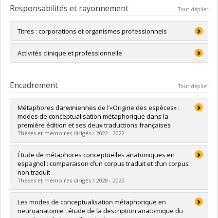
Responsabilités et rayonnement
Tout déplier
Titres : corporations et organismes professionnels
Ordre des traducteurs, terminologues et interprètes du
Activités clinique et professionnelle
Québec (OTTIAQ)
Séminaires de formation continue offerts à l'OTTIAQ
American Translation Association (ATA)
Encadrement
Tout déplier
Association canadienne de traductologie (ACT)
Société française d'histoire de la médecine (SFHM)
Métaphores darwiniennes de l’«Origine des espèces» :
modes de conceptualisation métaphorique dans la
première édition et ses deux traductions françaises
Thèses et mémoires dirigés / 2022 - 2022
Diplômé(e) :
Gendron-Pontbriand, Eve-Marie
Étude de métaphores conceptuelles anatomiques en
Cycle :
Doctorat
espagnol : comparaison d’un corpus traduit et d’un corpus
Diplôme obtenu :
Ph. D.
non traduit
Lien vers le document dans Papyrus
Thèses et mémoires dirigés / 2020 - 2020
Diplômé(e) :
San Felipe Donlo, Maria Pilar
Les modes de conceptualisation métaphorique en
Cycle :
Maîtrise
neuroanatomie : étude de la description anatomique du