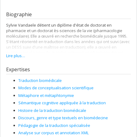
Biographie
Sylvie Vandaele détient un diplôme d'état de doctorat en
pharmacie et un doctorat ès-sciences de la vie (pharmacologie
moléculaire). Elle a œuvré en recherche biomédicale jusque 1995.
S'étant réorienté en traduction dans les années qui ont suivi (avec
un DESS suivi d'une maîtrise en traduction), elle a œuvré en
pratique privée pour de grandes entreprises pharmaceutiques
Lire plus…
pendant plusieurs années et elle enseigne à l'Université de
Montréal depuis 2000. Elle a été directrice de la revue Meta de 2008
Expertises
à 2014.
Elle assure les cours de traduction biomédicale au baccalauréat,
Traduction biomédicale
au DÉSS et à la maîtrise en traduction, a déjà pris en charge le
Modes de conceptualisation scientifique
cours de méthodologie de la recherche et le cours de lecture
dirigée aux études supérieures. Elle coordonne également les
Métaphore et métaphtonymie
secteurs biomédicaux, scientifiques et techniques. Enfin, elle
Sémantique cognitive appliquée à la traduction
coordonne les conférences-midi du département, qu'elle a
Histoire de la traduction biomédicale
relancées, avec des collègues du département, depuis 2007.
Discours, genre et type textuels en biomédecine
Traductrice agréée et terminologue agréée, elle offre
Pédagogie de la traduction spécialisée
régulièrement des séminaires spécialisés de formation
continue par l'intermédiaire de l'Ordre des traducteurs,
Analyse sur corpus et annotation XML
terminologues et interprètes du Québec (OTTIAQ).