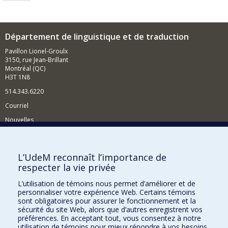
Département de linguistique et de traduction
Pavillon Lionel-Groulx
3150, rue Jean-Brillant
Montréal (QC)
H3T 1N8
514.343.6220
Courriel
Nouvelles
Activités
Comment soutenir le Département?
L’UdeM reconnaît l’importance de
respecter la vie privée
BESOIN D'AIDE?
L’utilisation de témoins nous permet d’améliorer et de
Plan du site
personnaliser votre expérience Web. Certains témoins
Signaler une erreur
sont obligatoires pour assurer le fonctionnement et la
sécurité du site Web, alors que d’autres enregistrent vos
Accessibilité
préférences. En acceptant tout, vous consentez à notre
utilisation de témoins pour mieux répondre à vos besoins.