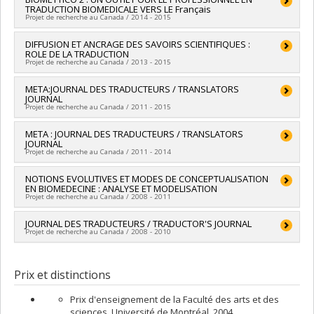
TRADUCTION BIOMEDICALE VERS LE Français
coll, revues etc...)
Co-chercheurs :
Pier-Pascale Boulanger
,
Marco Fiola
Projet de recherche au Canada / 2014 - 2015
Sources de financement :
CRSH/Conseil de recherches en
sciences humaines du Canada
Chercheur principal :
DIFFUSION ET ANCRAGE DES SAVOIRS SCIENTIFIQUES :
Sylvie Vandaele
Programmes de subvention :
PV152160-Subvention
ROLE DE LA TRADUCTION
Sources de financement :
Université de Montréal
Connexion
Projet de recherche au Canada / 2013 - 2015
Programmes de subvention :
PINTERNE-Subvention de
valorisation
Chercheur principal :
META:JOURNAL DES TRADUCTEURS / TRANSLATORS
Sylvie Vandaele
JOURNAL
Sources de financement :
CRSH/Conseil de recherches en
Projet de recherche au Canada / 2011 - 2015
sciences humaines du Canada
Programmes de subvention :
PVX20020-Subvention
Chercheur principal :
META : JOURNAL DES TRADUCTEURS / TRANSLATORS
Sylvie Vandaele
institutionnelle du CRSH - Petites subventions
JOURNAL
Projet de recherche au Canada / 2011 - 2014
Chercheur principal :
NOTIONS EVOLUTIVES ET MODES DE CONCEPTUALISATION
Sylvie Vandaele
EN BIOMEDECINE : ANALYSE ET MODELISATION
Co-chercheurs :
André Clas (In memoriam)
,
Georges Bastin
,
Projet de recherche au Canada / 2008 - 2011
Jeanne Dancette
,
Jean-Claude Gémar
,
Patricia Godbout
,
Anne Malena
,
Tanja Collet
,
Michael Cronin
,
Salah Mejri
,
Sue
Chercheur principal :
JOURNAL DES TRADUCTEURS / TRADUCTOR'S JOURNAL
Sylvie Vandaele
Ellen Wright
,
Louis Jolicoeur
Projet de recherche au Canada / 2008 - 2010
Sources de financement :
FRQSC/Fonds de recherche du
Québec - Société et culture (FQRSC)
Chercheur principal :
Sylvie Vandaele
Programmes de subvention :
PVXXXXXX-(RE) Soutien
Prix et distinctions
publication de revues et de transfert de connaissance (conf,
coll, revues etc...)
Prix d'enseignement de la Faculté des arts et des
sciences, Université de Montréal, 2004