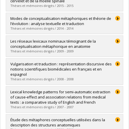
Diplôme obtenu :
M.A.
cervelet et de la moelle spinale
Lien vers le document dans Papyrus
Thèses et mémoires dirigés / 2015 - 2015
Diplômé(e) :
Gingras Harvey, Mariane
Modes de conceptualisation métaphoriques et théorie de
Cycle :
Maîtrise
l’évolution : analyse textuelle et traduction
Diplôme obtenu :
M.A.
Thèses et mémoires dirigés / 2014 - 2014
Lien vers le document dans Papyrus
Diplômé(e) :
Gendron-Pontbriand, Eve-Marie
Les réseaux lexicaux nominaux témoignant de la
Cycle :
Maîtrise
conceptualisation métaphorique en anatomie
Diplôme obtenu :
M.A.
Thèses et mémoires dirigés / 2009 - 2009
Lien vers le document dans Papyrus
Diplômé(e) :
Labelle, Mélanie
Vulgarisation et traduction : représentation discursive des
Cycle :
Maîtrise
notions scientifiques biomédicales en français et en
Diplôme obtenu :
M.A.
espagnol
Lien vers le document dans Papyrus
Thèses et mémoires dirigés / 2008 - 2008
Diplômé(e) :
Raffo, Mariana
Lexical knowledge patterns for semi-automatic extraction
Cycle :
Maîtrise
of cause-effect and association relations from medical
Diplôme obtenu :
M.A.
texts : a comparative study of English and French
Lien vers le document dans Papyrus
Thèses et mémoires dirigés / 2007 - 2007
Diplômé(e) :
Marshman, Elizabeth
Étude des métaphores conceptuelles utilisées dans la
Cycle :
Doctorat
description des structures anatomiques