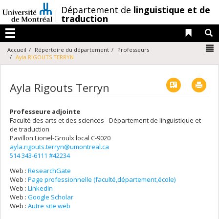
Passer
/
Département de
linguistique et de
au
traduction
contenu
Liens 
R
Menu
N
Accueil
Répertoire du département
Professeurs
Ayla RIGOUTS TERRYN
Vcard
Imp
Ayla Rigouts Terryn
Professeure adjointe
Faculté des arts et des sciences - Département de linguistique et
de traduction
Pavillon Lionel-Groulx
local C-9020
ayla.rigouts.terryn@umontreal.ca
514 343-6111 #42234
Web :
ResearchGate
Web :
Page professionnelle (faculté,département,école)
Web :
LinkedIn
Web :
Google Scholar
Web :
Autre site web