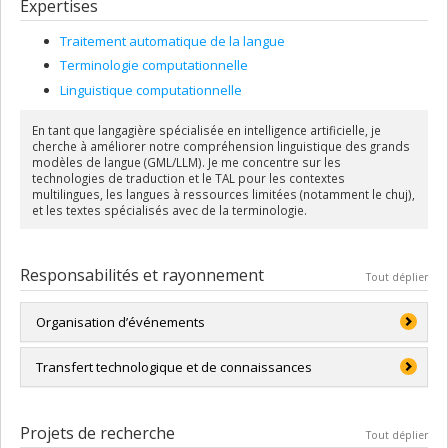
Expertises
Traitement automatique de la langue
Terminologie computationnelle
Linguistique computationnelle
En tant que langagière spécialisée en intelligence artificielle, je
cherche à améliorer notre compréhension linguistique des grands
modèles de langue (GML/LLM). Je me concentre sur les
technologies de traduction et le TAL pour les contextes
multilingues, les langues à ressources limitées (notamment le chuj),
et les textes spécialisés avec de la terminologie.
Responsabilités et rayonnement
Tout déplier
Organisation d’événements
LREC 2020: co-organisor of CompuTerm workshop on
Transfert technologique et de connaissances
computational terminology, main organisor of TermEval
shared task
Série YouTube sur langues et intelligence artificielle (en
RANLP 2023: co-organisor of ConTeNTS workshop on
néerlandais, sous-titres en anglais) (
lien
)
Projets de recherche
Tout déplier
computational terminology for NLP and Translation