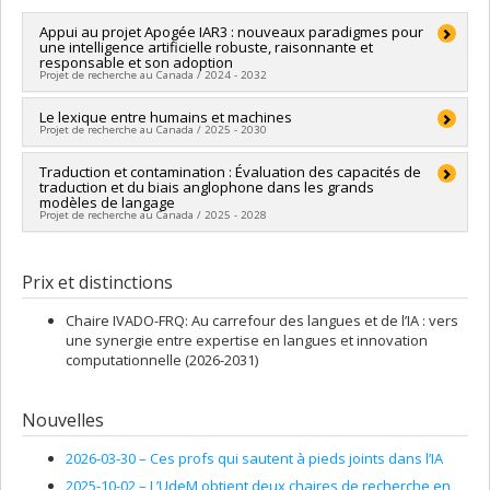
D-Terminer: Outil pour extraction terminologique gratuit
studies
en ligne (
lien
)
Appui au projet Apogée IAR3 : nouveaux paradigmes pour
Terminology journal: co-editor of 2025 special issue on
une intelligence artificielle robuste, raisonnante et
ACTER: Dataset pour extraction
computational terminology
responsable et son adoption
terminologique (Annotated Dataset for Term Extraction
Projet de recherche au Canada / 2024 - 2032
COLING 2025: co-organisor of Building and Using
Research) (
lien
)
Comparable Corpora Workshop (BUCC) (
link
)
Chercheur principal :
Le lexique entre humains et machines
Marie-Josée Hébert
,
Vincent Poitout
Projet de recherche au Canada / 2025 - 2030
Co-chercheurs :
Ayla Rigouts Terryn
,
Joé Martineau
,
Warut
Khern-am-nuai
,
Marzia Angela Cremona
,
Amine Mhedhbi
Chercheur principal :
Traduction et contamination : Évaluation des capacités de
François Lareau
Sources de financement :
FRQNT/Fonds de recherche du
traduction et du biais anglophone dans les grands
Co-chercheurs :
Marie-Claude L'Homme
,
Lyne Da Sylva
,
Québec - Nature et technologies (FQRNT)
modèles de langage
Philippe Langlais
,
Patrick Drouin
,
Igor Mel’čuk
,
Dominic Anctil
,
Programmes de subvention :
PVXXXXXX-Grands défis de
Projet de recherche au Canada / 2025 - 2028
Antoine Venant
,
Yvette Mollen
,
Ayla Rigouts Terryn
,
Anna
société
Joan Casademont
,
Antonio San Martin Pizarro
Chercheur principal :
Ayla Rigouts Terryn
Sources de financement :
FRQSC/Fonds de recherche du
Sources de financement :
FRQNT/Fonds de recherche du
Prix et distinctions
Québec - Société et culture (FQRSC)
Québec - Nature et technologies (FQRNT)
Programmes de subvention :
PVXXXXXX-(SE) Programme
Programmes de subvention :
PVXXXXXX-(NC) Établissement
Chaire IVADO-FRQ: Au carrefour des langues et de l’IA : vers
Soutien aux équipes de recherche - Stade de développement
de la relève professorale
une synergie entre expertise en langues et innovation
: Renouvellement
computationnelle (2026-2031)
Nouvelles
2026-03-30 –
Ces profs qui sautent à pieds joints dans l’IA
2025-10-02 –
L’UdeM obtient deux chaires de recherche en