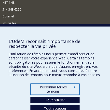
H3T 1N8
514.343.6220
Courriel
Nouvelles
Activités
Comment soutenir le Département?
L’UdeM reconnaît l’importance de
respecter la vie privée
BESOIN D'AIDE?
L’utilisation de témoins nous permet d’améliorer et de
Plan du site
personnaliser votre expérience Web. Certains témoins
Signaler une erreur
sont obligatoires pour assurer le fonctionnement et la
sécurité du site Web, alors que d’autres enregistrent vos
Accessibilité
préférences. En acceptant tout, vous consentez à notre
utilisation de témoins pour mieux répondre à vos besoins.
FACULTÉ DES ARTS ET DES SCIENCES
Nos départements et écoles
Personnaliser les
>
témoins
Nos centres d'études
Tout refuser
Nos programmes et cours
Tout accepter