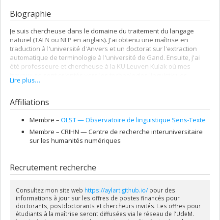
Biographie
Je suis chercheuse dans le domaine du traitement du langage
naturel (TALN ou NLP en anglais). J'ai obtenu une maîtrise en
traduction à l'université d'Anvers et un doctorat sur l'extraction
automatique de terminologie à l'université de Gand. Ensuite, j'ai
été professeure et chercheuse à la KU Leuven Kulak où mes
travaux se sont orientés vers les technologies linguistiques
Lire plus…
multilingues.
Affiliations
Membre –
OLST — Observatoire de linguistique Sens-Texte
Membre –
CRIHN — Centre de recherche interuniversitaire
sur les humanités numériques
Recrutement recherche
Consultez mon site web
https://aylart.github.io/
pour des
informations à jour sur les offres de postes financés pour
doctorants, postdoctorants et chercheurs invités. Les offres pour
étudiants à la maîtrise seront diffusées via le réseau de l'UdeM.