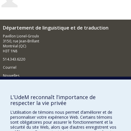
Département de linguistique et de traduction
Pavillon Lionel-Groulx
3150, rue Jean-Brillant
Montréal (QC)
H3T 1N8
514.343.6220
Courriel
Nouvelles
Activités
Comment soutenir le Département?
L’UdeM reconnaît l’importance de
respecter la vie privée
BESOIN D'AIDE?
L’utilisation de témoins nous permet d’améliorer et de
Plan du site
personnaliser votre expérience Web. Certains témoins
Signaler une erreur
sont obligatoires pour assurer le fonctionnement et la
sécurité du site Web, alors que d’autres enregistrent vos
Accessibilité