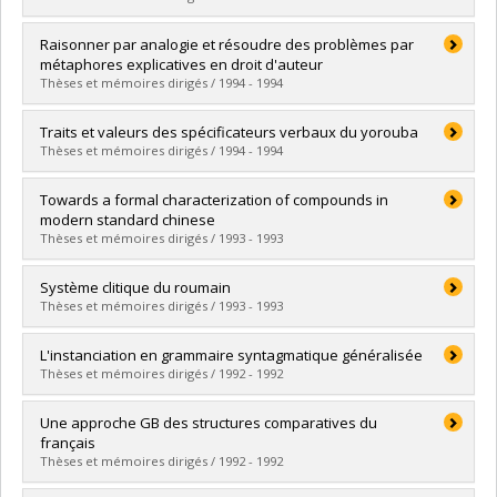
Diplômé(e) :
Hamel, Marie-Josée
Raisonner par analogie et résoudre des problèmes par
Cycle :
Maîtrise
métaphores explicatives en droit d'auteur
Diplôme obtenu :
M.A.
Thèses et mémoires dirigés / 1994 - 1994
Lien vers le document dans Papyrus
Diplômé(e) :
Araj, Houda
Traits et valeurs des spécificateurs verbaux du yorouba
Cycle :
Doctorat
Thèses et mémoires dirigés / 1994 - 1994
Diplôme obtenu :
Ph. D.
Lien vers le document dans Papyrus
Diplômé(e) :
Abou, Machoudi
Towards a formal characterization of compounds in
Cycle :
Doctorat
modern standard chinese
Diplôme obtenu :
Ph. D.
Thèses et mémoires dirigés / 1993 - 1993
Lien vers le document dans Papyrus
Diplômé(e) :
Ngai-lai, Cheng
Système clitique du roumain
Cycle :
Doctorat
Thèses et mémoires dirigés / 1993 - 1993
Diplôme obtenu :
Ph. D.
Lien vers le document dans Papyrus
Diplômé(e) :
Kowal, Jerzy
L'instanciation en grammaire syntagmatique généralisée
Cycle :
Maîtrise
Thèses et mémoires dirigés / 1992 - 1992
Diplôme obtenu :
M.A.
Lien vers le document dans Papyrus
Diplômé(e) :
Jutras, Jean-Marc
Une approche GB des structures comparatives du
Cycle :
Maîtrise
français
Diplôme obtenu :
M.A.
Thèses et mémoires dirigés / 1992 - 1992
Lien vers le document dans Papyrus