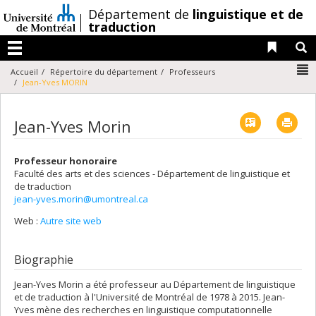
Passer
/
Département de
linguistique et de
au
traduction
contenu
Liens 
R
Menu
N
Accueil
Répertoire du département
Professeurs
Jean-Yves MORIN
Vcard
Imp
Jean-Yves Morin
Professeur honoraire
Faculté des arts et des sciences - Département de linguistique et
de traduction
jean-yves.morin@umontreal.ca
Web :
Autre site web
Biographie
Jean-Yves Morin a été professeur au Département de linguistique
et de traduction à l'Université de Montréal de 1978 à 2015. Jean-
Yves mène des recherches en linguistique computationnelle