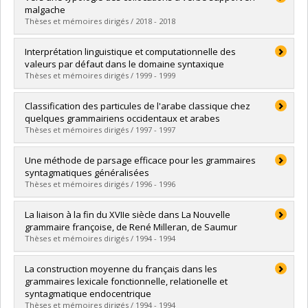
malgache
Thèses et mémoires dirigés / 2018 - 2018
Diplômé(e) :
Hanitramalala, Rita
Interprétation linguistique et computationnelle des
Cycle :
Doctorat
valeurs par défaut dans le domaine syntaxique
Diplôme obtenu :
Ph. D.
Thèses et mémoires dirigés / 1999 - 1999
Lien vers le document dans Papyrus
Diplômé(e) :
Da Sylva, Lyne
Classification des particules de l'arabe classique chez
Cycle :
Doctorat
quelques grammairiens occidentaux et arabes
Diplôme obtenu :
Ph. D.
Thèses et mémoires dirigés / 1997 - 1997
Lien vers le document dans Papyrus
Diplômé(e) :
Marcoux, Christian
Une méthode de parsage efficace pour les grammaires
Cycle :
Maîtrise
syntagmatiques généralisées
Diplôme obtenu :
M.A.
Thèses et mémoires dirigés / 1996 - 1996
Lien vers le document dans Papyrus
Diplômé(e) :
Roux, Claude
La liaison à la fin du XVIIe siècle dans La Nouvelle
Cycle :
Doctorat
grammaire françoise, de René Milleran, de Saumur
Diplôme obtenu :
Ph. D.
Thèses et mémoires dirigés / 1994 - 1994
Lien vers le document dans Papyrus
Diplômé(e) :
Crevier, Isabelle
La construction moyenne du français dans les
Cycle :
Doctorat
grammaires lexicale fonctionnelle, relationelle et
Diplôme obtenu :
Ph. D.
syntagmatique endocentrique
Lien vers le document dans Papyrus
Thèses et mémoires dirigés / 1994 - 1994