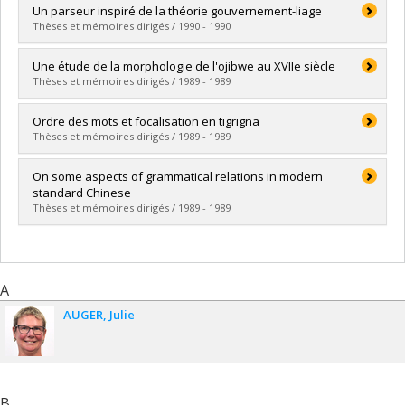
Diplômé(e) :
Vercaingne-Ménard, Astrid
Un parseur inspiré de la théorie gouvernement-liage
Cycle :
Doctorat
Thèses et mémoires dirigés / 1990 - 1990
Diplôme obtenu :
Ph. D.
Lien vers le document dans Papyrus
Diplômé(e) :
Da Sylva, Lyne
Une étude de la morphologie de l'ojibwe au XVIIe siècle
Cycle :
Maîtrise
Thèses et mémoires dirigés / 1989 - 1989
Diplôme obtenu :
M.A.
Lien vers le document dans Papyrus
Diplômé(e) :
Daviault, Diane
Ordre des mots et focalisation en tigrigna
Cycle :
Doctorat
Thèses et mémoires dirigés / 1989 - 1989
Diplôme obtenu :
Ph. D.
Lien vers le document dans Papyrus
Diplômé(e) :
Kabbaj, Rafiq
On some aspects of grammatical relations in modern
Cycle :
Maîtrise
standard Chinese
Diplôme obtenu :
M.A.
Thèses et mémoires dirigés / 1989 - 1989
Lien vers le document dans Papyrus
Diplômé(e) :
Ngai-lai, Cheng
Cycle :
Maîtrise
Diplôme obtenu :
M.A.
A
Lien vers le document dans Papyrus
AUGER
Julie
B