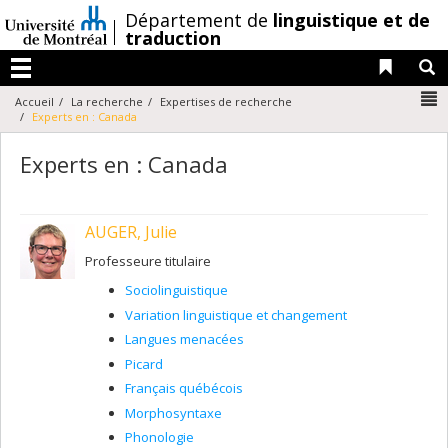
Passer
/
Département de
linguistique et de
au
traduction
contenu
Liens 
R
Menu
N
Accueil
La recherche
Expertises de recherche
Experts en : Canada
Experts en : Canada
AUGER, Julie
Professeure titulaire
Sociolinguistique
Variation linguistique et changement
Langues menacées
Picard
Français québécois
Morphosyntaxe
Phonologie