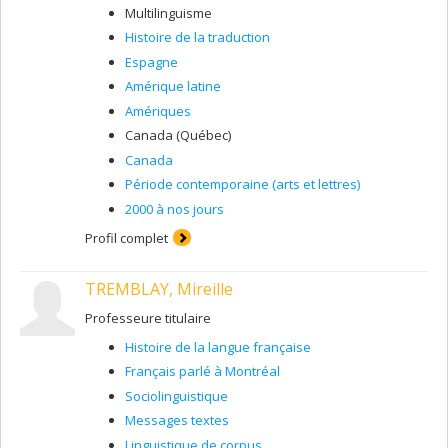
elle effectue une analyse semi-automatisée des
Multilinguisme
données textuelles à l’aide d’un concordancier bilingue
Histoire de la traduction
ou unilingue.
Espagne
Du point de vue de l'enseignement, la professeure a
Amérique latine
mis au point un site de type wiki sur la traduction
économique et commerciale, intitulé
Tradéco
. Il s’agit
Amériques
d’un outil pédagogique qui renferme une foule de
Canada (Québec)
ressources, notamment sur la terminologie spécialisée,
Canada
sur la pratique professionnelle et sur la recherche en
traduction économique ou commerciale.
Période contemporaine (arts et lettres)
2000 à nos jours
Profil complet
TREMBLAY, Mireille
Professeure titulaire
Histoire de la langue française
Français parlé à Montréal
Sociolinguistique
Messages textes
Linguistique de corpus