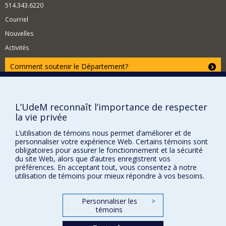
514.343.6220
Courriel
Nouvelles
Activités
Comment soutenir le Département?
BESOIN D'AIDE?
Plan du site
L’UdeM reconnaît l’importance de respecter
Signaler une erreur
la vie privée
Accessibilité
L’utilisation de témoins nous permet d’améliorer et de
personnaliser votre expérience Web. Certains témoins sont
FACULTÉ DES ARTS ET DES SCIENCES
obligatoires pour assurer le fonctionnement et la sécurité
du site Web, alors que d’autres enregistrent vos
Nos départements et écoles
préférences. En acceptant tout, vous consentez à notre
utilisation de témoins pour mieux répondre à vos besoins.
Nos centres d'études
Nos programmes et cours
Personnaliser les
>
témoins
Confidentialité