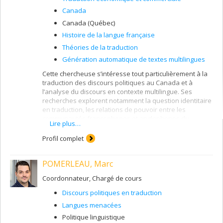
Canada
Canada (Québec)
Histoire de la langue française
Théories de la traduction
Génération automatique de textes multilingues
Cette chercheuse s’intéresse tout particulièrement à la
traduction des discours politiques au Canada et à
l’analyse du discours en contexte multilingue. Ses
recherches explorent notamment la question identitaire
en traduction, les relations de pouvoir entre les
communautés francophones et anglophones du
Lire plus…
Canada et la problématique de la traduction politique
dans les médias. Par exemple, elle a démontré que
Profil complet
dans certains contextes, la traduction du mot « Canada »
a une dimension idéologique importante, en ce sens
POMERLEAU, Marc
que la traduction véhicule des valeurs différentes d’une
langue à l’autre. Dans le cadre de ses recherches, la
Coordonnateur, Chargé de cours
professeure utilise l’analyse critique du discours, une
approche multidisciplinaire qui étudie les liens entre la
Discours politiques en traduction
langue et le pouvoir. Elle se spécialise également dans
Langues menacées
l’étude des écarts de traduction (de nature syntaxique,
sémantique et pragmatique). Pour analyser ses corpus,
Politique linguistique