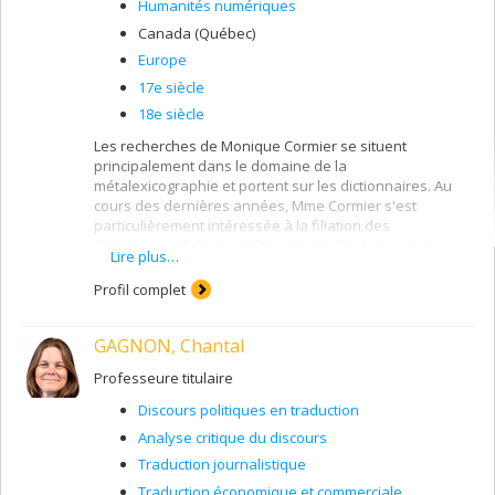
Humanités numériques
Canada (Québec)
Europe
17e siècle
18e siècle
Les recherches de Monique Cormier se situent
principalement dans le domaine de la
métalexicographie et portent sur les dictionnaires. Au
cours des dernières années, Mme Cormier s'est
particulièrement intéressée à la filiation des
dictionnaires bilingues (français-anglais) parus en
Lire plus…
Europe aux 17e et 18e siècles tout en étant attentive à
l'évolution actuelle des dictionnaires dans le contexte
Profil complet
numérique.
Par ailleurs, elle s'intéresse aux questions
GAGNON, Chantal
d'aménagement linguistique et de concurrence des
langues tout en suivant de près l'évolution du français
Professeure titulaire
au Québec et dans la Francophonie.
Discours politiques en traduction
Analyse critique du discours
Traduction journalistique
Traduction économique et commerciale